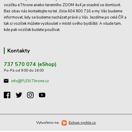
vozíčku eThrone anebo terenního ZOOM 4x4 je snadné se domluvit.
Bez obav nás kontaktujte na tel. čísle 604 800 716 a my Vás budeme
informovat, kdy se budeme nacházet právě u Vás. Jezdíme po celé ČR a
tak si vozíček můžete vyzkoušet v místě svého bydliště. A všude tam,
kde pak vozíček budete používat.
Kontakty
737 570 074 (eShop)
Po-Pá od 9:00 do 16:00
info@FLEXiThrone.cz
Vytvořeno na
Eshop-rychle.cz