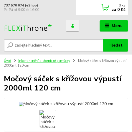
0
ks
737 570 074 (eShop)
za
0 Kč
Po-Pá od 9:00 do 16:00
Menu
Hledat
Úvod
Inkontinenční a stomické pomůcky
Močový sáček s křížovou výpustí
2000ml 120 cm
Močový sáček s křížovou výpustí
2000ml 120 cm