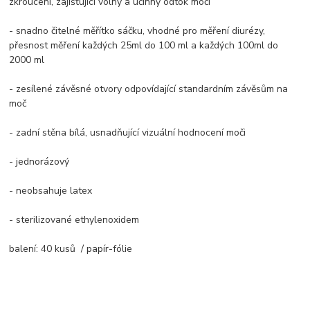
zkroucení, zajišťující volný a účinný odtok moči
- snadno čitelné měřítko sáčku, vhodné pro měření diurézy,
přesnost měření každých 25ml do 100 ml a každých 100ml do
2000 ml
- zesílené závěsné otvory odpovídající standardním závěsům na
moč
- zadní stěna bílá, usnadňující vizuální hodnocení moči
- jednorázový
- neobsahuje latex
- sterilizované ethylenoxidem
balení: 40 kusů / papír-fólie