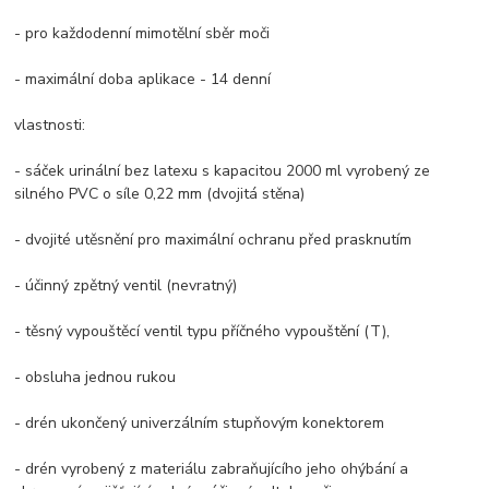
- pro každodenní mimotělní sběr moči
- maximální doba aplikace - 14 denní
vlastnosti:
- sáček urinální bez latexu s kapacitou 2000 ml vyrobený ze
silného PVC o síle 0,22 mm (dvojitá stěna)
- dvojité utěsnění pro maximální ochranu před prasknutím
- účinný zpětný ventil (nevratný)
- těsný vypouštěcí ventil typu příčného vypouštění (T),
- obsluha jednou rukou
- drén ukončený univerzálním stupňovým konektorem
- drén vyrobený z materiálu zabraňujícího jeho ohýbání a