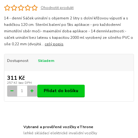
Ohodnotit produkt
14 - denní Sáček urinální s objemem 2 litry s dolní křížovou výpustí a s
hadičkou 120 cm. Sterilní.balení po 5ks aplikace:- pro každodenní
mimotělní sběr moči- maximální doba aplikace - 14 dennívlastnosti:-
sáček urinální bez latexu s kapacitou 2000 ml vyrobený ze silného PVC o
síle 0,22 mm (dvojitá...
celý popis
Dostupnost
Skladem
311 Kč
257 Kč
bez DPH
Přidat do košíku
Vybrané a prověřené vozíčky eThrone
lehké skládací elektrické invalidní vozíčky