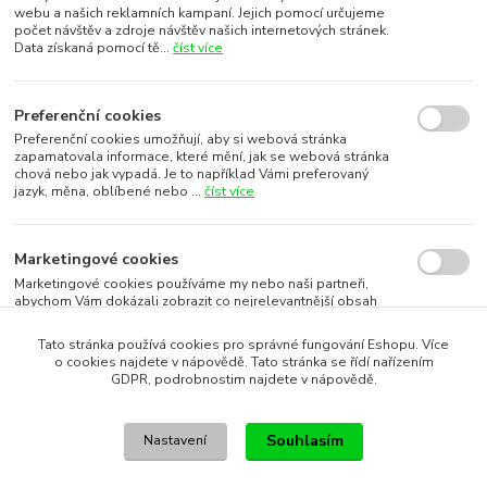
webu a našich reklamních kampaní. Jejich pomocí určujeme
počet návštěv a zdroje návštěv našich internetových stránek.
Data získaná pomocí tě...
číst více
Preferenční cookies
Preferenční cookies umožňují, aby si webová stránka
zapamatovala informace, které mění, jak se webová stránka
chová nebo jak vypadá. Je to například Vámi preferovaný
jazyk, měna, oblíbené nebo ...
číst více
Marketingové cookies
Marketingové cookies používáme my nebo naši partneři,
abychom Vám dokázali zobrazit co nejrelevantnější obsah
nebo reklamy jak na našich stránkách, tak na stránkách třetích
subjektů. To je možn...
číst více
Tato stránka používá cookies pro správné fungování Eshopu. Více
o cookies najdete v nápovědě. Tato stránka se řídí nařízením
GDPR, podrobnostim najdete v nápovědě.
Souhlasím s využitím vybraných souborů cookies
Souhlasím
Nastavení