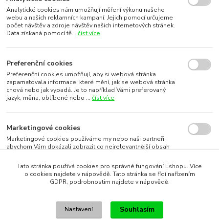
Analytické cookies nám umožňují měření výkonu našeho
webu a našich reklamních kampaní. Jejich pomocí určujeme
počet návštěv a zdroje návštěv našich internetových stránek.
Data získaná pomocí tě...
číst více
Preferenční cookies
Preferenční cookies umožňují, aby si webová stránka
zapamatovala informace, které mění, jak se webová stránka
chová nebo jak vypadá. Je to například Vámi preferovaný
jazyk, měna, oblíbené nebo ...
číst více
Marketingové cookies
Marketingové cookies používáme my nebo naši partneři,
abychom Vám dokázali zobrazit co nejrelevantnější obsah
nebo reklamy jak na našich stránkách, tak na stránkách třetích
subjektů. To je možn...
číst více
Tato stránka používá cookies pro správné fungování Eshopu. Více
o cookies najdete v nápovědě. Tato stránka se řídí nařízením
GDPR, podrobnostim najdete v nápovědě.
Souhlasím s využitím vybraných souborů cookies
Souhlasím
Nastavení