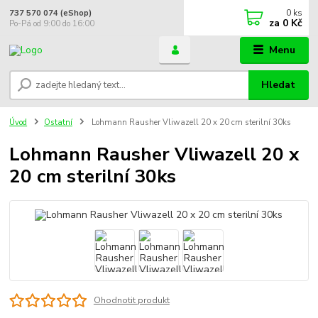
0
ks
737 570 074 (eShop)
za
0 Kč
Po-Pá od 9:00 do 16:00
Menu
Hledat
Úvod
Ostatní
Lohmann Rausher Vliwazell 20 x 20 cm sterilní 30ks
Lohmann Rausher Vliwazell 20 x
20 cm sterilní 30ks
Ohodnotit produkt