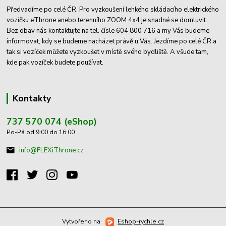
Předvadíme po celé ČR. Pro vyzkoušení lehkého skládacího elektrického
vozíčku eThrone anebo terenního ZOOM 4x4 je snadné se domluvit.
Bez obav nás kontaktujte na tel. čísle 604 800 716 a my Vás budeme
informovat, kdy se budeme nacházet právě u Vás. Jezdíme po celé ČR a
tak si vozíček můžete vyzkoušet v místě svého bydliště. A všude tam,
kde pak vozíček budete používat.
Kontakty
737 570 074 (eShop)
Po-Pá od 9:00 do 16:00
info@FLEXiThrone.cz
Vytvořeno na
Eshop-rychle.cz