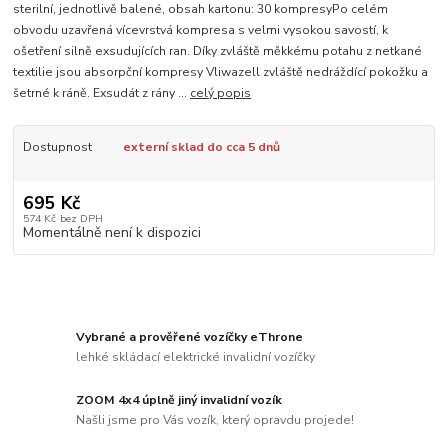
sterilní, jednotlivě balené, obsah kartonu: 30 kompresyPo celém
obvodu uzavřená vícevrstvá kompresa s velmi vysokou savostí, k
ošetření silně exsudujících ran. Díky zvláště měkkému potahu z netkané
textilie jsou absorpční kompresy Vliwazell zvláště nedráždící pokožku a
šetrné k ráně. Exsudát z rány ...
celý popis
Dostupnost
externí sklad do cca 5 dnů
695 Kč
574 Kč
bez DPH
Momentálně není k dispozici
Vybrané a prověřené vozíčky eThrone
lehké skládací elektrické invalidní vozíčky
ZOOM 4x4 úplně jiný invalidní vozík
Našli jsme pro Vás vozík, který opravdu projede!