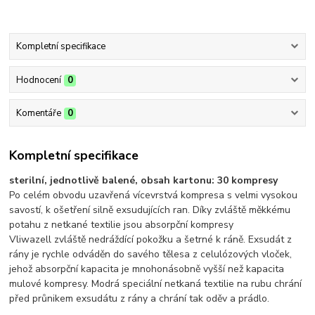
Kompletní specifikace
Hodnocení
0
Komentáře
0
Kompletní specifikace
sterilní, jednotlivě balené, obsah kartonu: 30 kompresy
Po celém obvodu uzavřená vícevrstvá kompresa s velmi vysokou
savostí, k ošetření silně exsudujících ran. Díky zvláště měkkému
potahu z netkané textilie jsou absorpční kompresy
Vliwazell zvláště nedráždící pokožku a šetrné k ráně. Exsudát z
rány je rychle odváděn do savého tělesa z celulózových vloček,
jehož absorpční kapacita je mnohonásobně vyšší než kapacita
mulové kompresy. Modrá speciální netkaná textilie na rubu chrání
před průnikem exsudátu z rány a chrání tak oděv a prádlo.