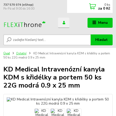
0
ks
737 570 074 (eShop)
za
0 Kč
Po-Pá od 9:00 do 16:00
Menu
Hledat
Úvod
Ostatní
KD Medical Intravenózní kanyla KDM s křidélky a portem
50 ks 22G modrá 0.9 x 25 mm
KD Medical Intravenózní kanyla
KDM s křidélky a portem 50 ks
22G modrá 0.9 x 25 mm