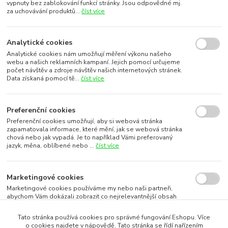
vypnuty bez zablokování funkcí stránky. Jsou odpovědné mj.
za uchovávání produktů...
číst více
Analytické cookies
Analytické cookies nám umožňují měření výkonu našeho
webu a našich reklamních kampaní. Jejich pomocí určujeme
počet návštěv a zdroje návštěv našich internetových stránek.
Data získaná pomocí tě...
číst více
Preferenční cookies
Preferenční cookies umožňují, aby si webová stránka
zapamatovala informace, které mění, jak se webová stránka
chová nebo jak vypadá. Je to například Vámi preferovaný
jazyk, měna, oblíbené nebo ...
číst více
Marketingové cookies
Marketingové cookies používáme my nebo naši partneři,
abychom Vám dokázali zobrazit co nejrelevantnější obsah
nebo reklamy jak na našich stránkách, tak na stránkách třetích
subjektů. To je možn...
číst více
Tato stránka používá cookies pro správné fungování Eshopu. Více
o cookies najdete v nápovědě. Tato stránka se řídí nařízením