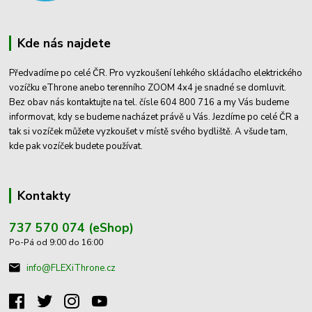
Kde nás najdete
Předvadíme po celé ČR. Pro vyzkoušení lehkého skládacího elektrického
vozíčku eThrone anebo terenního ZOOM 4x4 je snadné se domluvit.
Bez obav nás kontaktujte na tel. čísle 604 800 716 a my Vás budeme
informovat, kdy se budeme nacházet právě u Vás. Jezdíme po celé ČR a
tak si vozíček můžete vyzkoušet v místě svého bydliště. A všude tam,
kde pak vozíček budete používat.
Kontakty
737 570 074 (eShop)
Po-Pá od 9:00 do 16:00
info@FLEXiThrone.cz