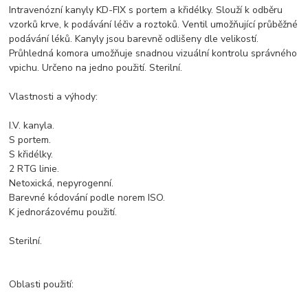
Intravenózní kanyly KD-FIX s portem a křidélky. Slouží k odběru
vzorků krve, k podávání léčiv a roztoků. Ventil umožňující průběžné
podávání léků. Kanyly jsou barevně odlišeny dle velikostí.
Průhledná komora umožňuje snadnou vizuální kontrolu správného
vpichu. Určeno na jedno použití. Sterilní.
Vlastnosti a výhody:
I.V. kanyla.
S portem.
S křidélky.
2 RTG linie.
Netoxická, nepyrogenní.
Barevné kódování podle norem ISO.
K jednorázovému použití.
Sterilní.
Oblasti použití: