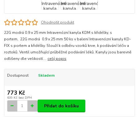
Ohodnotit produkt
22G modrá 0.9 x 25 mm Intravenózní kanyla KDM s křidélky, s
portem, 22G modrá 0.9 x 25 mm 50 ks v balení Intravenózní kanyly KD-
FIX s portem a křidélky. Slouží k odběru vzorků krve, k podávání léčiv a
roztoků. Ventil umožňující průběžné podávání léků. Kanyly jsou barevně
odlišeny dle velikostí....
celý popis
Dostupnost
Skladem
773 Kč
639 Kč
bez DPH
Přidat do košíku