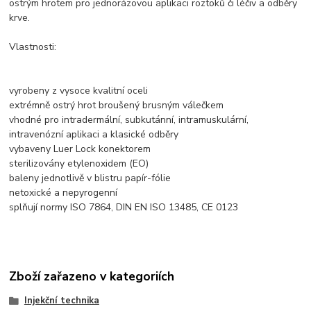
ostrým hrotem pro jednorázovou aplikaci roztoků či léčiv a odběry
krve.
Vlastnosti:
vyrobeny z vysoce kvalitní oceli
extrémně ostrý hrot broušený brusným válečkem
vhodné pro intradermální, subkutánní, intramuskulární,
intravenózní aplikaci a klasické odběry
vybaveny Luer Lock konektorem
sterilizovány etylenoxidem (EO)
baleny jednotlivě v blistru papír-fólie
netoxické a nepyrogenní
splňují normy ISO 7864, DIN EN ISO 13485, CE 0123
Zboží zařazeno v kategoriích
Injekční technika