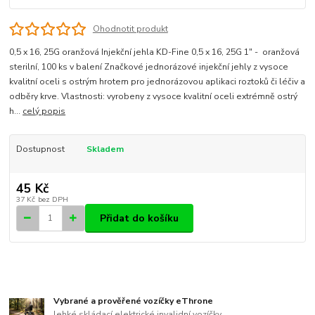
Ohodnotit produkt
0,5 x 16, 25G oranžová Injekční jehla KD-Fine 0,5 x 16, 25G 1" - oranžová
sterilní, 100 ks v balení Značkové jednorázové injekční jehly z vysoce
kvalitní oceli s ostrým hrotem pro jednorázovou aplikaci roztoků či léčiv a
odběry krve. Vlastnosti: vyrobeny z vysoce kvalitní oceli extrémně ostrý
h...
celý popis
Dostupnost
Skladem
45 Kč
37 Kč
bez DPH
Přidat do košíku
Vybrané a prověřené vozíčky eThrone
lehké skládací elektrické invalidní vozíčky