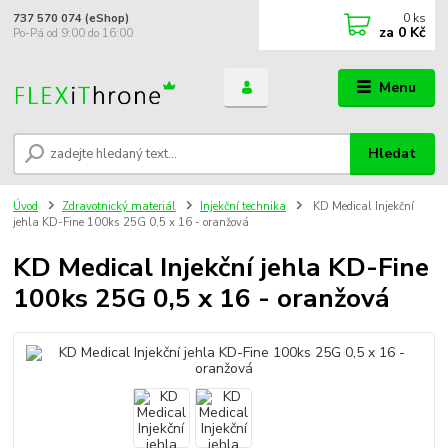
0
ks
737 570 074 (eShop)
za
0 Kč
Po-Pá od 9:00 do 16:00
Menu
Hledat
Úvod
Zdravotnický materiál
Injekční technika
KD Medical Injekční
jehla KD-Fine 100ks 25G 0,5 x 16 - oranžová
KD Medical Injekční jehla KD-Fine
100ks 25G 0,5 x 16 - oranžová