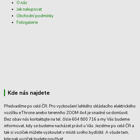
O nás
Jak nakupovat
Obchodní podmínky
Fotogalerie
Kde nás najdete
Předvadíme po celé ČR. Pro vyzkoušení lehkého skládacího elektrického
vozíčku eThrone anebo terenního ZOOM 4x4 je snadné se domluvit.
Bez obav nás kontaktujte na tel. čísle 604 800 716 a my Vás budeme
informovat, kdy se budeme nacházet právě u Vás. Jezdíme po celé ČR a
tak si vozíček můžete vyzkoušet v místě svého bydliště. A všude tam,
kde pak vozíček budete používat.