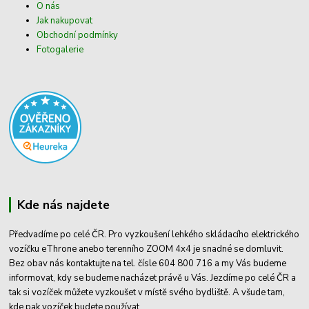
O nás
Jak nakupovat
Obchodní podmínky
Fotogalerie
Kde nás najdete
Předvadíme po celé ČR. Pro vyzkoušení lehkého skládacího elektrického
vozíčku eThrone anebo terenního ZOOM 4x4 je snadné se domluvit.
Bez obav nás kontaktujte na tel. čísle 604 800 716 a my Vás budeme
informovat, kdy se budeme nacházet právě u Vás. Jezdíme po celé ČR a
tak si vozíček můžete vyzkoušet v místě svého bydliště. A všude tam,
kde pak vozíček budete používat.