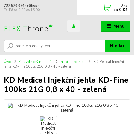
0
ks
737 570 074 (eShop)
za
0 Kč
Po-Pá od 9:00 do 16:00
Menu
Hledat
Úvod
Zdravotnický materiál
Injekční technika
KD Medical Injekční
jehla KD-Fine 100ks 21G 0,8 x 40 - zelená
KD Medical Injekční jehla KD-Fine
100ks 21G 0,8 x 40 - zelená