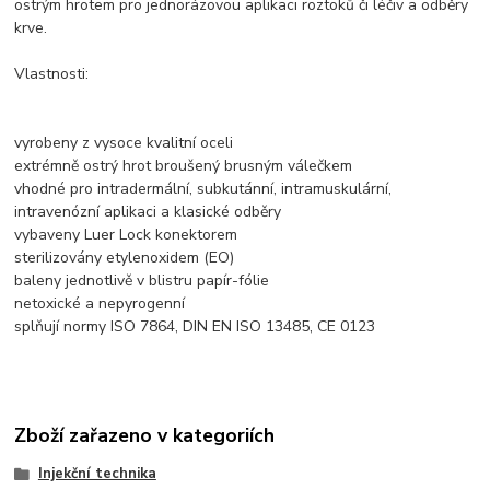
ostrým hrotem pro jednorázovou aplikaci roztoků či léčiv a odběry
krve.
Vlastnosti:
vyrobeny z vysoce kvalitní oceli
extrémně ostrý hrot broušený brusným válečkem
vhodné pro intradermální, subkutánní, intramuskulární,
intravenózní aplikaci a klasické odběry
vybaveny Luer Lock konektorem
sterilizovány etylenoxidem (EO)
baleny jednotlivě v blistru papír-fólie
netoxické a nepyrogenní
splňují normy ISO 7864, DIN EN ISO 13485, CE 0123
Zboží zařazeno v kategoriích
Injekční technika