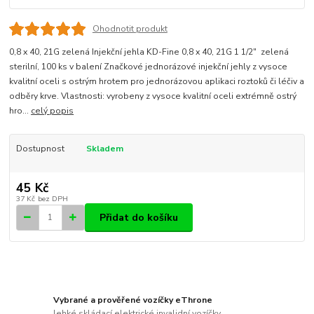
Ohodnotit produkt
0,8 x 40, 21G zelená Injekční jehla KD-Fine 0,8 x 40, 21G 1 1/2" zelená
sterilní, 100 ks v balení Značkové jednorázové injekční jehly z vysoce
kvalitní oceli s ostrým hrotem pro jednorázovou aplikaci roztoků či léčiv a
odběry krve. Vlastnosti: vyrobeny z vysoce kvalitní oceli extrémně ostrý
hro...
celý popis
Dostupnost
Skladem
45 Kč
37 Kč
bez DPH
Přidat do košíku
Vybrané a prověřené vozíčky eThrone
lehké skládací elektrické invalidní vozíčky