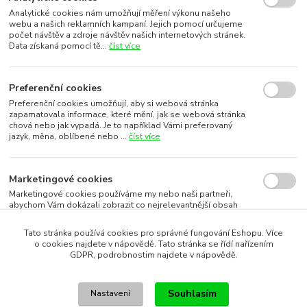
Analytické cookies nám umožňují měření výkonu našeho
webu a našich reklamních kampaní. Jejich pomocí určujeme
počet návštěv a zdroje návštěv našich internetových stránek.
Data získaná pomocí tě...
číst více
Preferenční cookies
Preferenční cookies umožňují, aby si webová stránka
zapamatovala informace, které mění, jak se webová stránka
chová nebo jak vypadá. Je to například Vámi preferovaný
jazyk, měna, oblíbené nebo ...
číst více
Marketingové cookies
Marketingové cookies používáme my nebo naši partneři,
abychom Vám dokázali zobrazit co nejrelevantnější obsah
nebo reklamy jak na našich stránkách, tak na stránkách třetích
subjektů. To je možn...
číst více
Tato stránka používá cookies pro správné fungování Eshopu. Více
o cookies najdete v nápovědě. Tato stránka se řídí nařízením
GDPR, podrobnostim najdete v nápovědě.
Souhlasím s využitím vybraných souborů cookies
Souhlasím
Nastavení