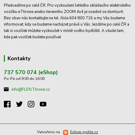
Předvadíme po celé ČR. Pro vyzkoušení lehkého skládacího elektrického
vozíčku eThrone anebo terenního ZOOM 4x4 je snadné se domluvit.
Bez obav nás kontaktujte na tel. čísle 604 800 716 a my Vás budeme
informovat, kdy se budeme nacházet právě u Vás. Jezdíme po celé ČR a
tak si vozíček můžete vyzkoušet v místě svého bydliště. A všude tam,
kde pak vozíček budete používat.
Kontakty
737 570 074 (eShop)
Po-Pá od 9:00 do 16:00
info@FLEXiThrone.cz
Vytvořeno na
Eshop-rychle.cz