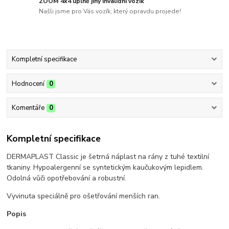
ZOOM 4x4 úplně jiný invalidní vozík
Našli jsme pro Vás vozík, který opravdu projede!
Kompletní specifikace
Hodnocení
0
Komentáře
0
Kompletní specifikace
DERMAPLAST Classic je šetrná náplast na rány z tuhé textilní
tkaniny. Hypoalergenní se syntetickým kaučukovým lepidlem.
Odolná vůči opotřebování a robustní.
Vyvinuta speciálně pro ošetřování menších ran.
Popis