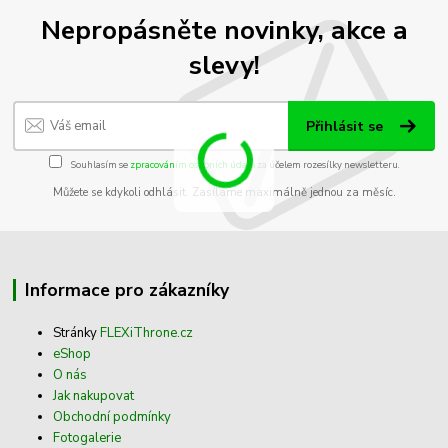
Nepropásněte novinky, akce a
slevy!
Přihlásit se
Souhlasím se
zpracováním osobních údajů
za účelem rozesílky newsletteru.
Můžete se kdykoli odhlásit. Zasíláme maximálně jednou za měsíc.
Informace pro zákazníky
Stránky
FLEXiThrone.cz
eShop
O nás
Jak nakupovat
Obchodní podmínky
Fotogalerie