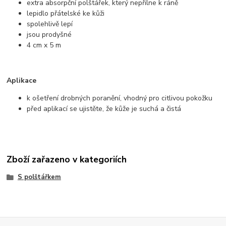
extra absorpční polštářek, který nepřilne k ráně
lepidlo přátelské ke kůži
spolehlivě lepí
jsou prodyšné
4 cm x 5 m
Aplikace
k ošetření drobných poranění, vhodný pro citlivou pokožku
před aplikací se ujistěte, že kůže je suchá a čistá
Zboží zařazeno v kategoriích
S polštářkem