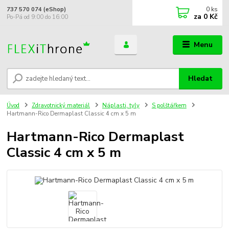
0
ks
737 570 074 (eShop)
za
0 Kč
Po-Pá od 9:00 do 16:00
Menu
Hledat
Úvod
Zdravotnický materiál
Náplasti, tyly
S polštářkem
Hartmann-Rico Dermaplast Classic 4 cm x 5 m
Hartmann-Rico Dermaplast
Classic 4 cm x 5 m