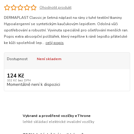
Ohodnotit produkt
DERMAPLAST Classic je šetrná náplast na rány z tuhé textilní tkaniny.
Hypoalergenní se syntetickým kaučukovým lepidlem. Odolná vůči
opotřebování a robustní. Vyvinuta speciálně pro ošetřování menších ran.
Popis extra absorpční polštářek, který nepřilne k ráně lepidlo přátelské
ke kůži spolehlivě lep...
celý popis
Dostupnost
Není skladem
124 Kč
102 Kč
bez DPH
Momentálně není k dispozici
Vybrané a prověřené vozíčky eThrone
lehké skládací elektrické invalidní vozíčky