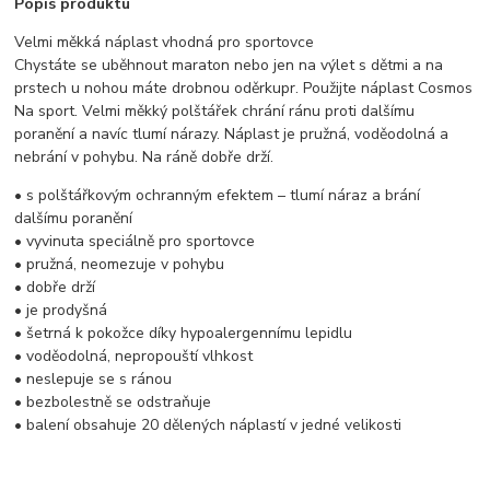
Popis produktu
Velmi měkká náplast vhodná pro sportovce
Chystáte se uběhnout maraton nebo jen na výlet s dětmi a na
prstech u nohou máte drobnou oděrkupr. Použijte náplast Cosmos
Na sport. Velmi měkký polštářek chrání ránu proti dalšímu
poranění a navíc tlumí nárazy. Náplast je pružná, voděodolná a
nebrání v pohybu. Na ráně dobře drží.
• s polštářkovým ochranným efektem – tlumí náraz a brání
dalšímu poranění
• vyvinuta speciálně pro sportovce
• pružná, neomezuje v pohybu
• dobře drží
• je prodyšná
• šetrná k pokožce díky hypoalergennímu lepidlu
• voděodolná, nepropouští vlhkost
• neslepuje se s ránou
• bezbolestně se odstraňuje
• balení obsahuje 20 dělených náplastí v jedné velikosti