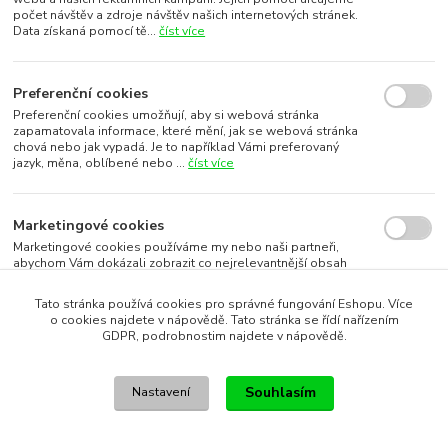
počet návštěv a zdroje návštěv našich internetových stránek.
Data získaná pomocí tě...
číst více
Preferenční cookies
Preferenční cookies umožňují, aby si webová stránka
zapamatovala informace, které mění, jak se webová stránka
chová nebo jak vypadá. Je to například Vámi preferovaný
jazyk, měna, oblíbené nebo ...
číst více
Marketingové cookies
Marketingové cookies používáme my nebo naši partneři,
abychom Vám dokázali zobrazit co nejrelevantnější obsah
nebo reklamy jak na našich stránkách, tak na stránkách třetích
subjektů. To je možn...
číst více
Tato stránka používá cookies pro správné fungování Eshopu. Více
o cookies najdete v nápovědě. Tato stránka se řídí nařízením
GDPR, podrobnostim najdete v nápovědě.
Souhlasím s využitím vybraných souborů cookies
Souhlasím
Nastavení
Souhlasím s využitím všech souborů cookies