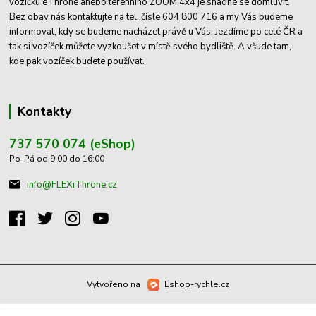
vozíčku eThrone anebo terenního ZOOM 4x4 je snadné se domluvit.
Bez obav nás kontaktujte na tel. čísle 604 800 716 a my Vás budeme
informovat, kdy se budeme nacházet právě u Vás. Jezdíme po celé ČR a
tak si vozíček můžete vyzkoušet v místě svého bydliště. A všude tam,
kde pak vozíček budete používat.
Kontakty
737 570 074 (eShop)
Po-Pá od 9:00 do 16:00
info@FLEXiThrone.cz
Vytvořeno na
Eshop-rychle.cz