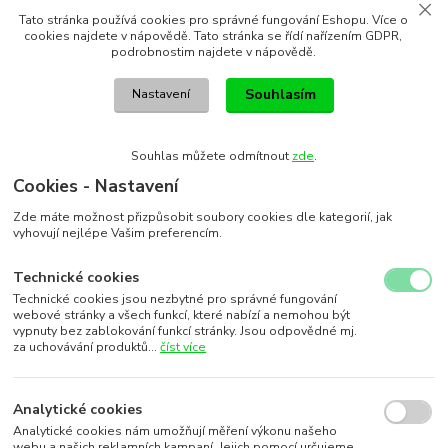
Tato stránka používá cookies pro správné fungování Eshopu. Více o
cookies najdete v nápovědě. Tato stránka se řídí nařízením GDPR,
podrobnostim najdete v nápovědě.
Souhlasím
Nastavení
Souhlas můžete odmítnout
zde
.
Cookies - Nastavení
Zde máte možnost přizpůsobit soubory cookies dle kategorií, jak
vyhovují nejlépe Vašim preferencím.
Technické cookies
Technické cookies jsou nezbytné pro správné fungování
webové stránky a všech funkcí, které nabízí a nemohou být
vypnuty bez zablokování funkcí stránky. Jsou odpovědné mj.
za uchovávání produktů...
číst více
Analytické cookies
Analytické cookies nám umožňují měření výkonu našeho
webu a našich reklamních kampaní. Jejich pomocí určujeme