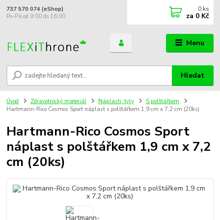
0
ks
737 570 074 (eShop)
za
0 Kč
Po-Pá od 9:00 do 16:00
Menu
Hledat
Úvod
Zdravotnický materiál
Náplasti, tyly
S polštářkem
Hartmann-Rico Cosmos Sport náplast s polštářkem 1,9 cm x 7,2 cm (20ks)
Hartmann-Rico Cosmos Sport
náplast s polštářkem 1,9 cm x 7,2
cm (20ks)