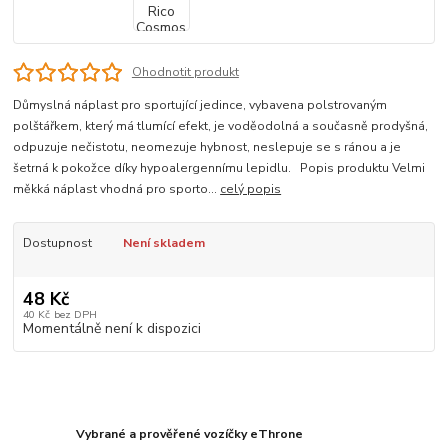
Ohodnotit produkt
Důmyslná náplast pro sportující jedince, vybavena polstrovaným
polštářkem, který má tlumící efekt, je voděodolná a současně prodyšná,
odpuzuje nečistotu, neomezuje hybnost, neslepuje se s ránou a je
šetrná k pokožce díky hypoalergennímu lepidlu. Popis produktu Velmi
měkká náplast vhodná pro sporto...
celý popis
Dostupnost
Není skladem
48 Kč
40 Kč
bez DPH
Momentálně není k dispozici
Vybrané a prověřené vozíčky eThrone