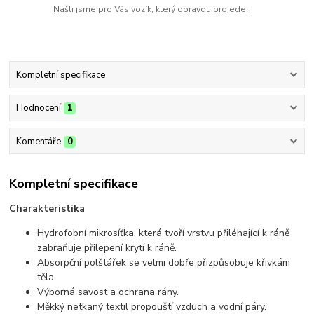
Našli jsme pro Vás vozík, který opravdu projede!
Kompletní specifikace
Hodnocení
1
Komentáře
0
Kompletní specifikace
Charakteristika
Hydrofobní mikrosíťka, která tvoří vrstvu přiléhající k ráně
zabraňuje přilepení krytí k ráně.
Absorpční polštářek se velmi dobře přizpůsobuje křivkám
těla.
Výborná savost a ochrana rány.
Měkký netkaný textil propouští vzduch a vodní páry.