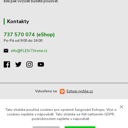
kde pak vozíček budete používat.
Kontakty
737 570 074 (eShop)
Po-Pá od 9:00 do 16:00
info@FLEXiThrone.cz
Vytvořeno na
Eshop-rychle.cz
Tato stránka používá cookies pro správné fungování Eshopu. Více o
cookies najdete v nápovědě. Tato stránka se řídí nařízením GDPR,
podrobnostim najdete v nápovědě.