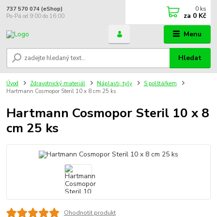
0
ks
737 570 074 (eShop)
za
0 Kč
Po-Pá od 9:00 do 16:00
Menu
Hledat
Úvod
Zdravotnický materiál
Náplasti, tyly
S polštářkem
Hartmann Cosmopor Steril 10 x 8 cm 25 ks
Hartmann Cosmopor Steril 10 x 8
cm 25 ks
Ohodnotit produkt