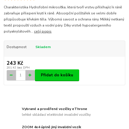
Charakteristika Hydrofobní mikrosíťka, která tvoří vrstvu přiléhající k ráně
zabraňuje přilepení krytí k ráně. Absorpční polštářek se velmi dobře
přizpůsobuje křivkám těla. Výborná savost a ochrana rány. Měkký netkaný
textil propouští vzduch a vodní páry. Díky vrstvě hypoalergenního
polyakrylátovéh...
celý popis
Dostupnost
Skladem
243 Kč
201 Kč
bez DPH
Přidat do košíku
Vybrané a prověřené vozíčky eThrone
lehké skládací elektrické invalidní vozíčky
ZOOM 4x4 úplně jiný invalidní vozík