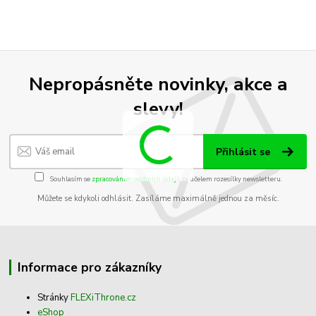
Nepropásněte novinky, akce a
slevy!
Přihlásit se
Souhlasím se
zpracováním osobních údajů
za účelem rozesílky newsletteru.
Můžete se kdykoli odhlásit. Zasíláme maximálně jednou za měsíc.
Informace pro zákazníky
Stránky
FLEXiThrone.cz
eShop