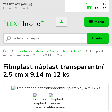
0
ks
737 570 074 (eShop)
za
0 Kč
Po-Pá od 9:00 do 16:00
Menu
Hledat
Úvod
Zdravotnický materiál
Náplasti, tyly
Fixační
Filmplast
náplast transparentní 2,5 cm x 9,14 m 12 ks
Filmplast náplast transparentní
2,5 cm x 9,14 m 12 ks