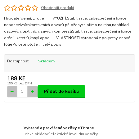
Ohodnotit produkt
Hypoalergenní, z fólie VYUŽITÍ:Stabilizace, zabezpečení a fixace
neadhezivníchkontaktních obvazů přiložených přímo na ránu,například
gázových, textilních, savých kompresůStabilizace, zabezpečení a fixace
drénů, katetrů,kanyl apod. VLASTNOSTI:Vyrobená z polyethylenové
fóliePo celé ploše ...
celý popis
Dostupnost
Skladem
188 Kč
155 Kč
bez DPH
Přidat do košíku
Vybrané a prověřené vozíčky eThrone
lehké skládací elektrické invalidní vozíčky