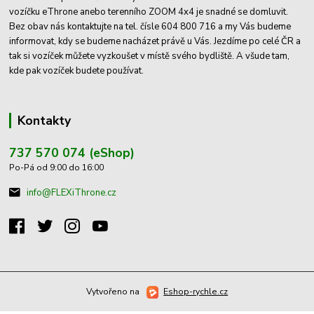
vozíčku eThrone anebo terenního ZOOM 4x4 je snadné se domluvit.
Bez obav nás kontaktujte na tel. čísle 604 800 716 a my Vás budeme
informovat, kdy se budeme nacházet právě u Vás. Jezdíme po celé ČR a
tak si vozíček můžete vyzkoušet v místě svého bydliště. A všude tam,
kde pak vozíček budete používat.
Kontakty
737 570 074 (eShop)
Po-Pá od 9:00 do 16:00
info@FLEXiThrone.cz
Vytvořeno na
Eshop-rychle.cz