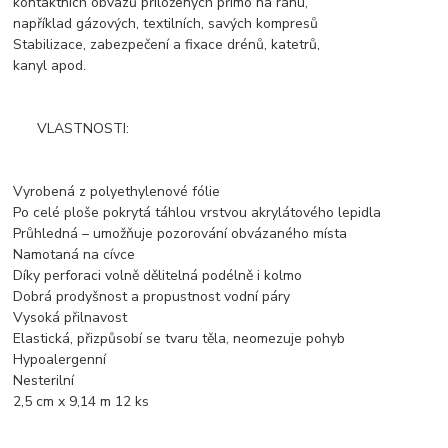
kontaktních obvazů přiložených přímo na ránu,
například gázových, textilních, savých kompresů
Stabilizace, zabezpečení a fixace drénů, katetrů,
kanyl apod.
VLASTNOSTI:
Vyrobená z polyethylenové fólie
Po celé ploše pokrytá táhlou vrstvou akrylátového lepidla
Průhledná – umožňuje pozorování obvázaného místa
Namotaná na cívce
Díky perforaci volně dělitelná podélně i kolmo
Dobrá prodyšnost a propustnost vodní páry
Vysoká přilnavost
Elastická, přizpůsobí se tvaru těla, neomezuje pohyb
Hypoalergenní
Nesterilní
2,5 cm x 9,14 m 12 ks