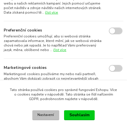
webu a našich reklamních kampaní. Jejich pomocí určujeme
počet návštěv a zdroje návštěv našich internetových stránek.
Data získaná pomocí tě...
číst více
Preferenční cookies
Preferenční cookies umožňují, aby si webová stránka
zapamatovala informace, které mění, jak se webová stránka
chová nebo jak vypadá. Je to například Vámi preferovaný
jazyk, měna, oblíbené nebo ...
číst více
Marketingové cookies
Marketingové cookies používáme my nebo naši partneři,
abychom Vám dokázali zobrazit co nejrelevantnější obsah
nebo reklamy jak na našich stránkách, tak na stránkách třetích
subjektů. To je možn...
číst více
Tato stránka používá cookies pro správné fungování Eshopu. Více
o cookies najdete v nápovědě. Tato stránka se řídí nařízením
GDPR, podrobnostim najdete v nápovědě.
Souhlasím s využitím vybraných souborů cookies
Souhlasím
Nastavení