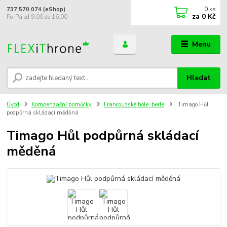
0
ks
737 570 074 (eShop)
za
0 Kč
Po-Pá od 9:00 do 16:00
Menu
Hledat
Úvod
Kompenzační pomůcky
Francouzské hole, berle
Timago Hůl
podpůrná skládací měděná
Timago Hůl podpůrná skládací
měděná