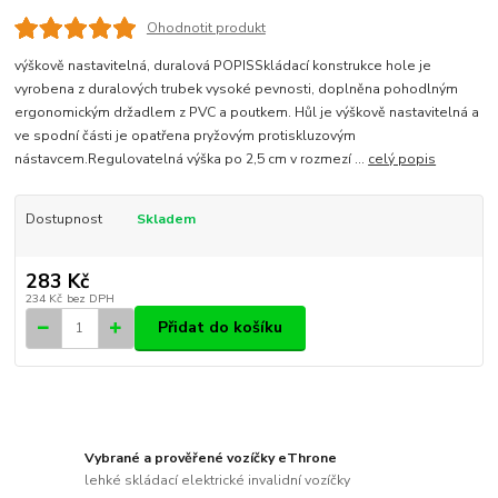
Ohodnotit produkt
výškově nastavitelná, duralová POPISSkládací konstrukce hole je
vyrobena z duralových trubek vysoké pevnosti, doplněna pohodlným
ergonomickým držadlem z PVC a poutkem. Hůl je výškově nastavitelná a
ve spodní části je opatřena pryžovým protiskluzovým
nástavcem.Regulovatelná výška po 2,5 cm v rozmezí ...
celý popis
Dostupnost
Skladem
283 Kč
234 Kč
bez DPH
Přidat do košíku
Vybrané a prověřené vozíčky eThrone
lehké skládací elektrické invalidní vozíčky