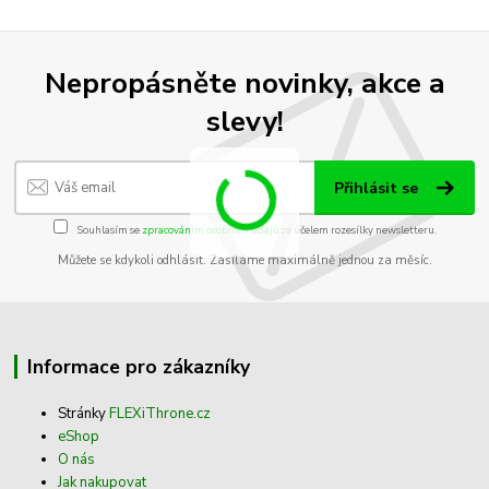
Nepropásněte novinky, akce a
slevy!
Přihlásit se
Souhlasím se
zpracováním osobních údajů
za účelem rozesílky newsletteru.
Můžete se kdykoli odhlásit. Zasíláme maximálně jednou za měsíc.
Informace pro zákazníky
Stránky
FLEXiThrone.cz
eShop
O nás
Jak nakupovat