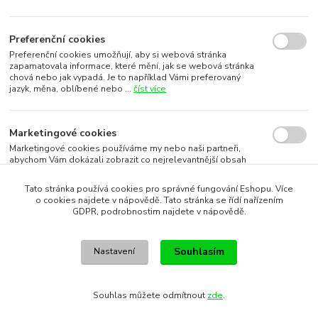
Preferenční cookies
Preferenční cookies umožňují, aby si webová stránka
zapamatovala informace, které mění, jak se webová stránka
chová nebo jak vypadá. Je to například Vámi preferovaný
jazyk, měna, oblíbené nebo ...
číst více
Marketingové cookies
Marketingové cookies používáme my nebo naši partneři,
abychom Vám dokázali zobrazit co nejrelevantnější obsah
nebo reklamy jak na našich stránkách, tak na stránkách třetích
subjektů. To je možn...
číst více
Tato stránka používá cookies pro správné fungování Eshopu. Více
o cookies najdete v nápovědě. Tato stránka se řídí nařízením
GDPR, podrobnostim najdete v nápovědě.
Souhlasím s využitím vybraných souborů cookies
Souhlasím
Nastavení
Souhlasím s využitím všech souborů cookies
Souhlas můžete odmítnout
zde
.