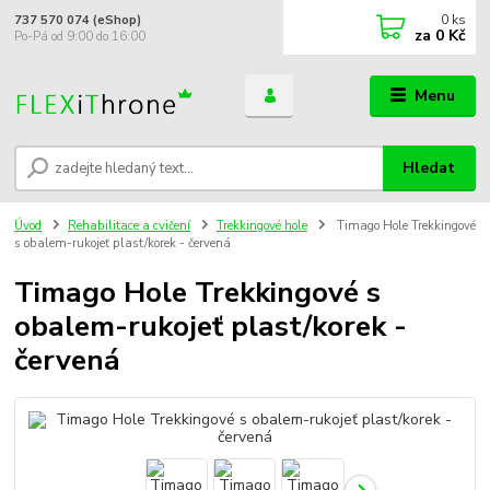
0
ks
737 570 074 (eShop)
za
0 Kč
Po-Pá od 9:00 do 16:00
Menu
Hledat
Úvod
Rehabilitace a cvičení
Trekkingové hole
Timago Hole Trekkingové
s obalem-rukojeť plast/korek - červená
Timago Hole Trekkingové s
obalem-rukojeť plast/korek -
červená