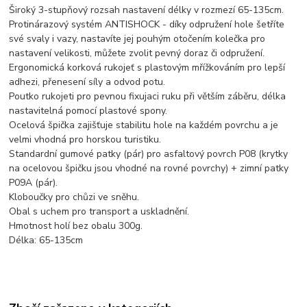
Široký 3-stupňový rozsah nastavení délky v rozmezí 65-135cm.
Protinárazový systém ANTISHOCK - díky odpružení hole šetříte
své svaly i vazy, nastavíte jej pouhým otočením kolečka pro
nastavení velikosti, můžete zvolit pevný doraz či odpružení.
Ergonomická korková rukojeť s plastovým mřížkováním pro lepší
adhezi, přenesení síly a odvod potu.
Poutko rukojeti pro pevnou fixujaci ruku při větším záběru, délka
nastavitelná pomocí plastové spony.
Ocelová špička zajišťuje stabilitu hole na každém povrchu a je
velmi vhodná pro horskou turistiku.
Standardní gumové patky (pár) pro asfaltový povrch P08 (krytky
na ocelovou špičku jsou vhodné na rovné povrchy) + zimní patky
P09A (pár).
Kloboučky pro chůzi ve sněhu.
Obal s uchem pro transport a uskladnění.
Hmotnost holí bez obalu 300g.
Délka: 65-135cm