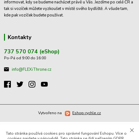
informovat, kdy se budeme nacházet právě u Vás. Jezdíme po celé ČR a
tak si vozíček můžete vyzkoušet v místě svého bydliště. A všude tam,
kde pak vozíček budete používat.
Kontakty
737 570 074 (eShop)
Po-Pá od 9:00 do 16:00
info@FLEXiThrone.cz
Vytvořeno na
Eshop-rychle.cz
Tato stránka používá cookies pro správné fungování Eshopu. Více o
cookies najdete v nápovědě. Tato stránka se řídí nařízením GDPR,