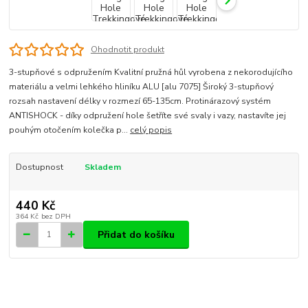
Ohodnotit produkt
3-stupňové s odpružením Kvalitní pružná hůl vyrobena z nekorodujícího
materiálu a velmi lehkého hliníku ALU [alu 7075] Široký 3-stupňový
rozsah nastavení délky v rozmezí 65-135cm. Protinárazový systém
ANTISHOCK - díky odpružení hole šetříte své svaly i vazy, nastavíte jej
pouhým otočením kolečka p...
celý popis
Dostupnost
Skladem
440 Kč
364 Kč
bez DPH
Přidat do košíku