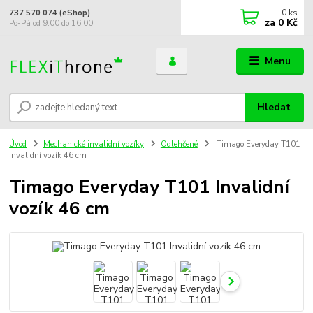
0
ks
737 570 074 (eShop)
za
0 Kč
Po-Pá od 9:00 do 16:00
Menu
Hledat
Úvod
Mechanické invalidní vozíky
Odlehčené
Timago Everyday T101
Invalidní vozík 46 cm
Timago Everyday T101 Invalidní
vozík 46 cm