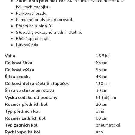
Zadní kola pneumatická 24"
s funkcí rychlé demontáže
kol (rychlospojka).
Parkovací brzdy.
Pomocné brzdy pro doprovod.
Přední kola plná 8"
Stupačky odklopné a odnímatelné.
Břišní upínací pás.
Lýtkový pás.
Váha
16.5 kg
Celková šířka
65 cm
Celková výška
95 cm
Šířka sedáku
46 cm
Celková délka včetně stupaček
110 cm
Šířka ve složeném stavu
30 cm
Výška sedáku od podlahy
51 (56) cm
Rozměr předních kol
20 cm
Typ předních kol
plná
Rozměr zadních kol
60 cm
Typ zadních kol
pneumatická
Rychlospojka kol
ano