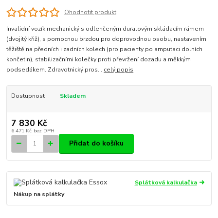
Ohodnotit produkt
Invalidní vozík mechanický s odlehčeným duralovým skládacím rámem
(dvojitý křiž), s pomocnou brzdou pro doprovodnou osobu, nastavením
těžiště na předních i zadních kolech (pro pacienty po amputaci dolních
končetin), stabilizačními kolečky proti převržení dozadu a měkkým
podsedákem. Zdravotnický pros...
celý popis
Dostupnost
Skladem
7 830 Kč
6 471 Kč
bez DPH
Přidat do košíku
Splátková kalkulačka
Nákup na splátky