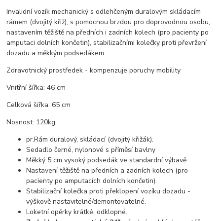
Invalidní vozík mechanický s odlehčeným duralovým skládacím
rámem (dvojitý křiž), s pomocnou brzdou pro doprovodnou osobu,
nastavením těžiště na předních i zadních kolech (pro pacienty po
amputaci dolních končetin), stabilizačními kolečky proti převržení
dozadu a měkkým podsedákem.
Zdravotnický prostředek - kompenzuje poruchy mobility
Vnitřní šířka: 46 cm
Celková šířka: 65 cm
Nosnost: 120kg
pr.Rám duralový, skládací (dvojitý křižák).
Sedadlo černé, nylonové s příměsí bavlny
Měkký 5 cm vysoký podsedák ve standardní výbavě
Nastavení těžiště na předních a zadních kolech (pro
pacienty po amputacích dolních končetin).
Stabilizační kolečka proti překlopení vozíku dozadu -
výškově nastavitelné/demontovatelné.
Loketní opěrky krátké, odklopné.