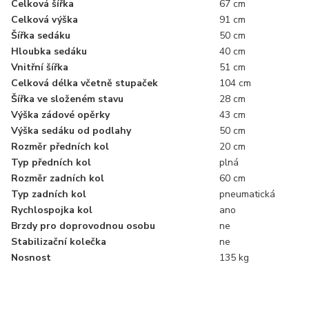
Celková šířka
67 cm
Celková výška
91 cm
Šířka sedáku
50 cm
Hloubka sedáku
40 cm
Vnitřní šířka
51 cm
Celková délka včetně stupaček
104 cm
Šířka ve složeném stavu
28 cm
Výška zádové opěrky
43 cm
Výška sedáku od podlahy
50 cm
Rozměr předních kol
20 cm
Typ předních kol
plná
Rozměr zadních kol
60 cm
Typ zadních kol
pneumatická
Rychlospojka kol
ano
Brzdy pro doprovodnou osobu
ne
Stabilizační kolečka
ne
Nosnost
135 kg