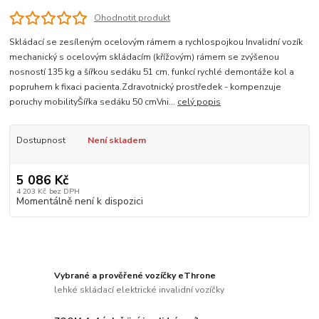
Ohodnotit produkt
Skládací se zesíleným ocelovým rámem a rychlospojkou Invalidní vozík
mechanický s ocelovým skládacím (křížovým) rámem se zvýšenou
nosností 135 kg a šířkou sedáku 51 cm, funkcí rychlé demontáže kol a
popruhem k fixaci pacienta.Zdravotnický prostředek - kompenzuje
poruchy mobilityŠířka sedáku 50 cmVni...
celý popis
Dostupnost
Není skladem
5 086 Kč
4 203 Kč
bez DPH
Momentálně není k dispozici
Vybrané a prověřené vozíčky eThrone
lehké skládací elektrické invalidní vozíčky