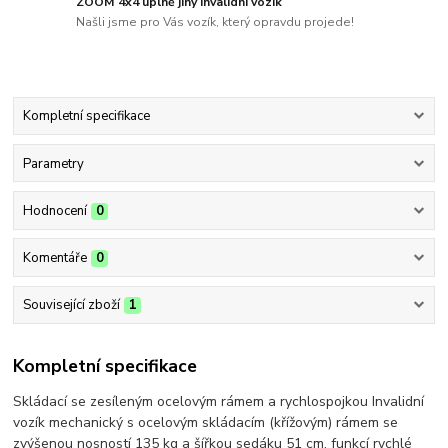
ZOOM 4x4 úplně jiný invalidní vozík
Našli jsme pro Vás vozík, který opravdu projede!
Kompletní specifikace
Parametry
Hodnocení
0
Komentáře
0
Související zboží
1
Kompletní specifikace
Skládací se zesíleným ocelovým rámem a rychlospojkou Invalidní
vozík mechanický s ocelovým skládacím (křížovým) rámem se
zvýšenou nosností 135 kg a šířkou sedáku 51 cm, funkcí rychlé