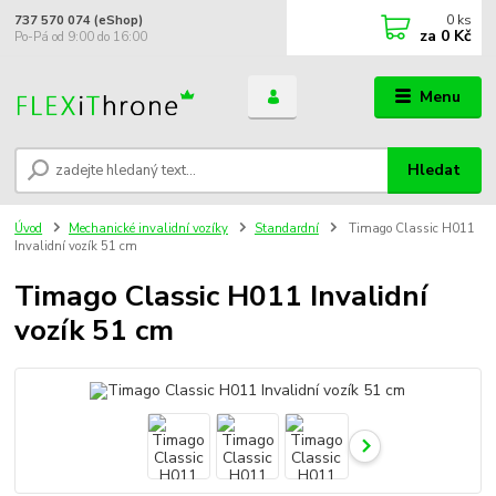
0
ks
737 570 074 (eShop)
za
0 Kč
Po-Pá od 9:00 do 16:00
Menu
Hledat
Úvod
Mechanické invalidní vozíky
Standardní
Timago Classic H011
Invalidní vozík 51 cm
Timago Classic H011 Invalidní
vozík 51 cm