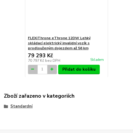
FLEXiThrone eThrone 12DW Lehký
skládací elektrický invalidní vozík s
prodlouženým dojezdem až 56 km
79 293 Kč
Skladem
70 797 Kč
bez DPH
Přidat do košíku
Zboží zařazeno v kategoriích
Standardní