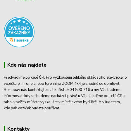
Kde nás najdete
Předvadíme po celé ČR. Pro vyzkoušení lehkého skládacího elektrického
vozíčku eThrone anebo terenního ZOOM 4x4 je snadné se domluvit.
Bez obav nás kontaktujte na tel. čísle 604 800 716 a my Vás budeme
informovat, kdy se budeme nacházet právě u Vás. Jezdíme po celé ČR a
tak si vozíček můžete vyzkoušet v místě svého bydliště. A všude tam,
kde pak vozíček budete používat.
Kontakty