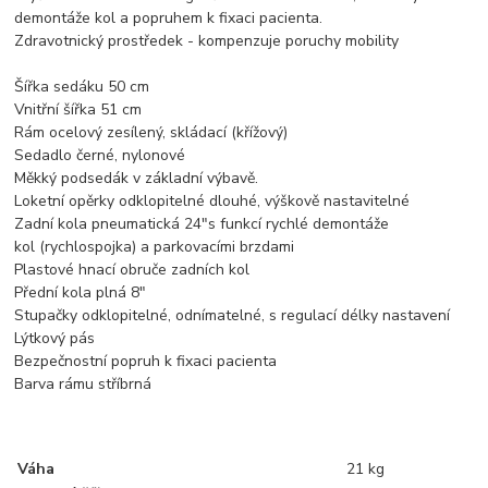
demontáže kol a popruhem k fixaci pacienta.
Zdravotnický prostředek - kompenzuje poruchy mobility
Šířka sedáku 50 cm
Vnitřní šířka 51 cm
Rám ocelový zesílený, skládací (křížový)
Sedadlo černé, nylonové
Měkký podsedák v základní výbavě.
Loketní opěrky odklopitelné dlouhé, výškově nastavitelné
Zadní kola pneumatická 24"s funkcí rychlé demontáže
kol (rychlospojka) a parkovacími brzdami
Plastové hnací obruče zadních kol
Přední kola plná 8"
Stupačky odklopitelné, odnímatelné, s regulací délky nastavení
Lýtkový pás
Bezpečnostní popruh k fixaci pacienta
Barva rámu stříbrná
Váha
21 kg