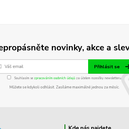
epropásněte novinky, akce a slev
Přihlásit se
Souhlasím se
zpracováním osobních údajů
za účelem rozesílky newsletteru.
Můžete se kdykoli odhlásit. Zasíláme maximálně jednou za měsíc.
Kde nás najdete