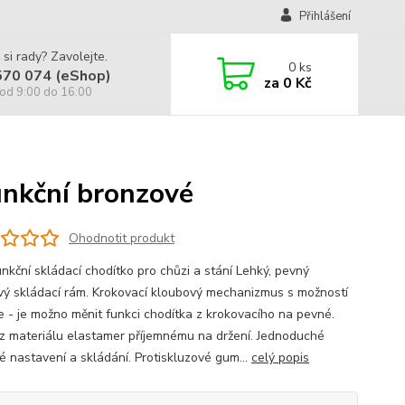
Přihlášení
 si rady? Zavolejte.
0
ks
570 074 (eShop)
za
0 Kč
od 9:00 do 16:00
nkční bronzové
Ohodnotit produkt
nkční skládací chodítko pro chůzi a stání Lehký, pevný
vý skládací rám. Krokovací kloubový mechanizmus s možností
e - je možno měnit funkci chodítka z krokovacího na pevné.
z materiálu elastamer příjemnému na držení. Jednoduché
é nastavení a skládání. Protiskluzové gum...
celý popis