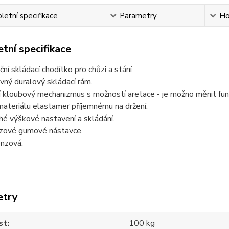
etní specifikace
Parametry
Ho
tní specifikace
ní skládací chodítko pro chůzi a stání
vný duralový skládací rám.
 kloubový mechanizmus s možností aretace - je možno měnit funk
ateriálu elastamer příjemnému na držení.
é výškové nastavení a skládání.
uzové gumové nástavce.
onzová.
etry
st
100 kg