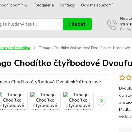
hodní podmínky
Fotogalerie
Kontakty
Ochrana soukromí
Nevíte
Hledat
737 
Po-Pá 
dravotní chodítka
Timago Chodítko čtyřbodové Dvoufunkční bronzové
go Chodítko čtyřbodové Dvoufu
Dvoufu
duralo
aretac
Madla 
výškov