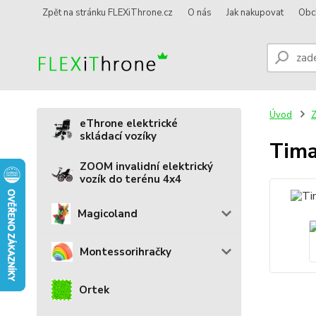
Zpět na stránku FLEXiThrone.cz
O nás
Jak nakupovat
Obc
Úvod
Z
eThrone elektrické
skládací vozíky
Tima
ZOOM invalidní elektrický
vozík do terénu 4x4
Magicoland
Montessorihračky
Ortek