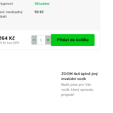
tupnost
Skladem
ení, neskladný
50 Kč
dukt
264 Kč
Přidat do košíku
45 Kč
bez DPH
ZOOM 4x4 úplně jiný
invalidní vozík
Našli jsme pro Vás
vozík, který opravdu
projede!