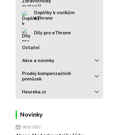
Doplňky k vozíkům
eThrone
Díly pro eThrone
Ostatní
Akce a novinky
Prodej kompenzačních
pomůcek
Heureka.cz
Novinky
08.02.2022