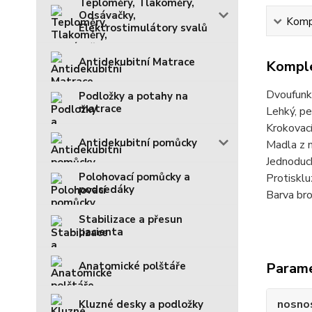
Teploměry, Tlakoměry,
Odsávačky,
Kompl
Elektrostimulátory svalů
Antidekubitní Matrace
Komple
Dvoufunkč
Podložky a potahy na
matrace
Lehký, pe
Krokovací
Antidekubitní pomůcky
Madla z m
Jednoduch
Polohovací pomůcky a
Protiskl
podsedáky
Barva br
Stabilizace a přesun
pacienta
Anatomické polštáře
Param
nosno
Kluzné desky a podložky