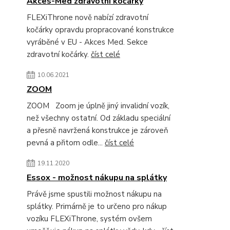
Akces-Med zdravotní kočárky
FLEXiThrone nově nabízí zdravotní
kočárky opravdu propracované konstrukce
vyráběné v EU - Akces Med. Sekce
zdravotní kočárky.
číst celé
10.06.2021
ZOOM
ZOOM Zoom je úplně jiný invalidní vozík,
než všechny ostatní. Od základu speciální
a přesně navržená konstrukce je zároveň
pevná a přitom odle...
číst celé
19.11.2020
Essox - možnost nákupu na splátky
Právě jsme spustili možnost nákupu na
splátky. Primárně je to určeno pro nákup
vozíku FLEXiThrone, systém ovšem