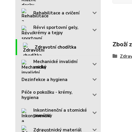
Rehabilitace a cvičení
Révvi sportovní gely,
krémy a tejpy
Zboží 
Zdravotní chodítka
Zdrav
Mechanické invalidní
vozíky
Dezinfekce a hygiena
Péče o pokožku - krémy,
hygiena
Inkontinenční a stomické
pomůcky
Zdravotnický materiál