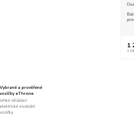
Dos
Bal
pro
1 
1 0
Vybrané a prověřené
vozíčky eThrone
lehké skládací
elektrické invalidní
vozíčky