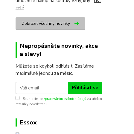
umožňuje nákup na splátky vždy, kdy...
číst
celé
Zobrazit všechny novinky
Nepropásněte novinky, akce
a slevy!
Můžete se kdykoli odhlásit. Zasíláme
maximálně jednou za měsíc.
Přihlásit se
Souhlasím se
zpracováním osobních údajů
za účelem
rozesílky newsletteru.
Essox