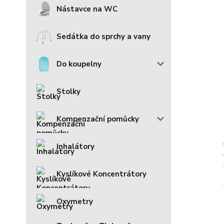
Nástavce na WC
Sedátka do sprchy a vany
Do koupelny
Stolky
Kompenzační pomůcky
Inhalátory
Kyslíkové Koncentrátory
Oxymetry