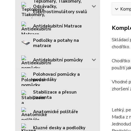
Teploměry, Tlakoměry,
Odsávačky,
Kompl
Elektrostimulátory svalů
Antidekubitní Matrace
Komple
Skládací 
Podložky a potahy na
matrace
chodítko.
Antidekubitní pomůcky
Chodítko 
použití j
Polohovací pomůcky a
podsedáky
Vhodné pr
zhoršení 
Stabilizace a přesun
pacienta
Lehký, pe
Anatomické polštáře
Madla z m
Jednoduch
Kluzné desky a podložky