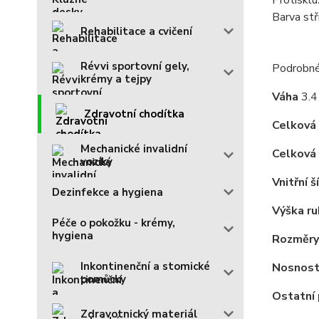
Protiskl
Barva stř
Rehabilitace a cvičení
Révvi sportovní gely,
Podrobné 
krémy a tejpy
Váha
3.4
Zdravotní chodítka
Celková 
Mechanické invalidní
Celková
vozíky
Vnitřní š
Dezinfekce a hygiena
Výška ru
Péče o pokožku - krémy,
hygiena
Rozměry
Inkontinenční a stomické
Nosnos
pomůcky
Ostatní
Zdravotnický materiál