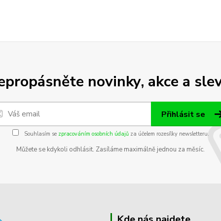
epropásněte novinky, akce a slev
Přihlásit se
Souhlasím se
zpracováním osobních údajů
za účelem rozesílky newsletteru.
Můžete se kdykoli odhlásit. Zasíláme maximálně jednou za měsíc.
Kde nás najdete