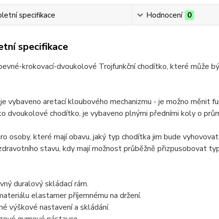
etní specifikace
Hodnocení
0
tní specifikace
pevné-krokovací-dvoukolové Trojfunkční chodítko, které může b
je vybaveno aretací kloubového mechanizmu - je možno měnit fu
ako dvoukolové chodítko, je vybaveno plnými předními koly o prům
o osoby, které mají obavu, jaký typ chodítka jim bude vyhovovat
zdravotního stavu, kdy mají možnost průběžně přizpusobovat ty
vný duralový skládací rám.
ateriálu elastamer příjemnému na držení.
é výškové nastavení a skládání.