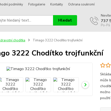
hodní podmínky
Fotogalerie
Kontakty
Ochrana soukromí
Nevíte
Hledat
737 
Po-Pá 
dravotní chodítka
Timago 3222 Chodítko trojfunkční
go 3222 Chodítko trojfunkční
Skláda
může b
chodít
možno 
použití