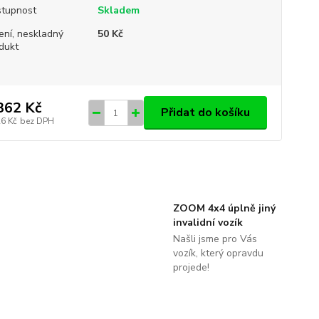
tupnost
Skladem
ení, neskladný
50 Kč
dukt
362 Kč
Přidat do košíku
26 Kč
bez DPH
ZOOM 4x4 úplně jiný
invalidní vozík
Našli jsme pro Vás
vozík, který opravdu
projede!