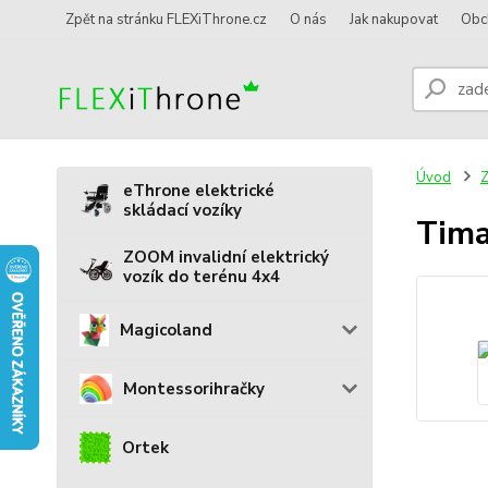
Zpět na stránku FLEXiThrone.cz
O nás
Jak nakupovat
Obc
Úvod
Z
eThrone elektrické
skládací vozíky
Tima
ZOOM invalidní elektrický
vozík do terénu 4x4
Magicoland
Montessorihračky
Ortek