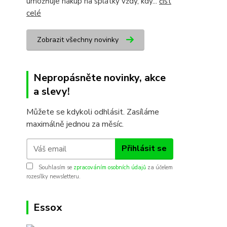
umožňuje nákup na splátky vždy, kdy...
číst
celé
Zobrazit všechny novinky
Nepropásněte novinky, akce
a slevy!
Můžete se kdykoli odhlásit. Zasíláme
maximálně jednou za měsíc.
Přihlásit se
Souhlasím se
zpracováním osobních údajů
za účelem
rozesílky newsletteru.
Essox