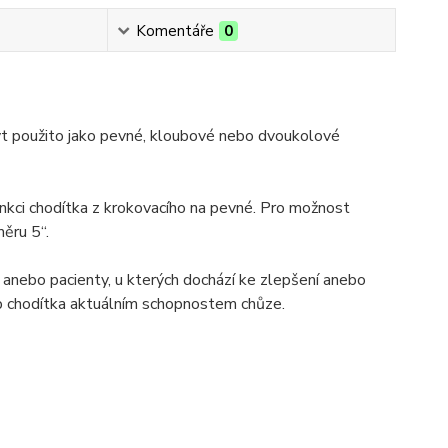
Komentáře
0
ýt použito jako pevné, kloubové nebo dvoukolové
nkci chodítka z krokovacího na pevné. Pro možnost
ěru 5“.
 anebo pacienty, u kterých dochází ke zlepšení anebo
p chodítka aktuálním schopnostem chůze.