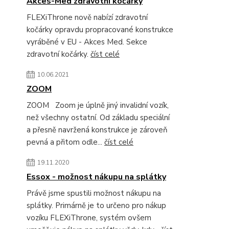
Akces-Med zdravotní kočárky
FLEXiThrone nově nabízí zdravotní
kočárky opravdu propracované konstrukce
vyráběné v EU - Akces Med. Sekce
zdravotní kočárky.
číst celé
10.06.2021
ZOOM
ZOOM Zoom je úplně jiný invalidní vozík,
než všechny ostatní. Od základu speciální
a přesně navržená konstrukce je zároveň
pevná a přitom odle...
číst celé
19.11.2020
Essox - možnost nákupu na splátky
Právě jsme spustili možnost nákupu na
splátky. Primárně je to určeno pro nákup
vozíku FLEXiThrone, systém ovšem