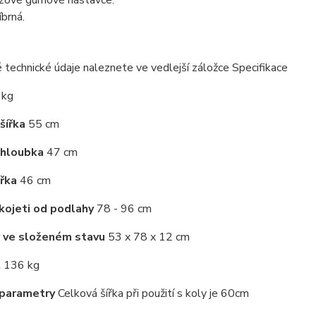
uzové gumové nástavce.
íbrná.
technické údaje naleznete ve vedlejší záložce Specifikace
 kg
šířka
55 cm
 hloubka
47 cm
ířka
46 cm
kojeti od podlahy
78 - 96 cm
 ve složeném stavu
53 x 78 x 12 cm
t
136 kg
 parametry
Celková šířka při použití s koly je 60cm