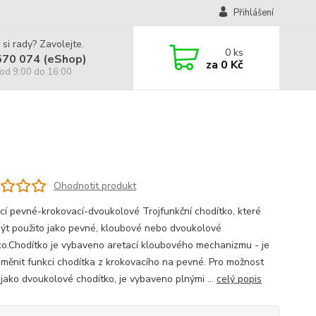
Přihlášení
 si rady? Zavolejte.
0
ks
570 074 (eShop)
za
0 Kč
od 9:00 do 16:00
Ohodnotit produkt
cí pevné-krokovací-dvoukolové Trojfunkční chodítko, které
ýt použito jako pevné, kloubové nebo dvoukolové
ko.Chodítko je vybaveno aretací kloubového mechanizmu - je
měnit funkci chodítka z krokovacího na pevné. Pro možnost
 jako dvoukolové chodítko, je vybaveno plnými ...
celý popis