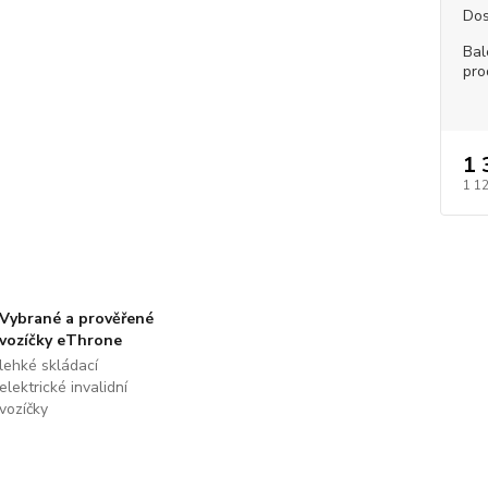
Dos
Bal
pro
1 
1 1
Vybrané a prověřené
vozíčky eThrone
lehké skládací
elektrické invalidní
vozíčky