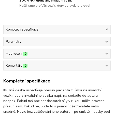
ZOOM 4x4 úplně jiný invalidní vozík
Našli jsme pro Vás vozík, který opravdu projede!
Kompletní specifikace
Parametry
Hodnocení
0
Komentáře
0
Kompletní specifikace
Kluzná deska usnadňuje přesun pacienta z lůžka na invalidní
vozík nebo z invalidního vozíku např. na sedadlo do auta a
naopak. Pokud má pacient dostatek síly v rukou, může provést
přesun sám. Pokud ne, bude to s pomocí ošetřovatele velmi
snadné. Navíc bez zatěžování jeho páteře - po umístění desky pod