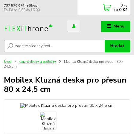
0
ks
737 570 074 (eShop)
za
0 Kč
Po-Pá od 9:00 do 16:00
Menu
Hledat
Úvod
Kluzné desky a podložky
Mobilex Kluzná deska pro přesun 80 x
24,5 cm
Mobilex Kluzná deska pro přesun
80 x 24,5 cm