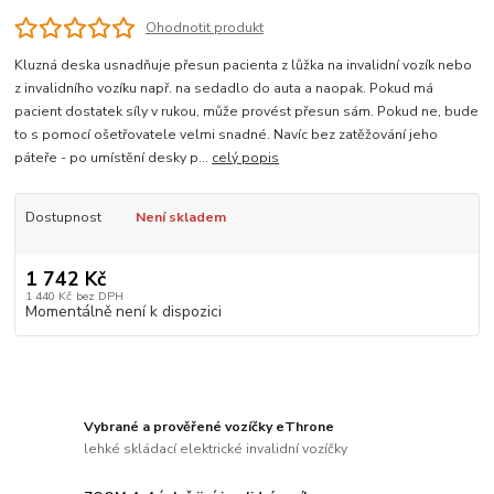
Ohodnotit produkt
Kluzná deska usnadňuje přesun pacienta z lůžka na invalidní vozík nebo
z invalidního vozíku např. na sedadlo do auta a naopak. Pokud má
pacient dostatek síly v rukou, může provést přesun sám. Pokud ne, bude
to s pomocí ošetřovatele velmi snadné. Navíc bez zatěžování jeho
páteře - po umístění desky p...
celý popis
Dostupnost
Není skladem
1 742 Kč
1 440 Kč
bez DPH
Momentálně není k dispozici
Vybrané a prověřené vozíčky eThrone
lehké skládací elektrické invalidní vozíčky