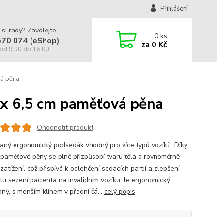
Přihlášení
 si rady? Zavolejte.
0
ks
570 074 (eShop)
za
0 Kč
od 9:00 do 16:00
vá pěna
 x 6,5 cm paměťová pěna
Ohodnotit produkt
aný ergonomický podsedák vhodný pro více typů vozíků. Díky
í paměťové pěny se plně přizpůsobí tvaru těla a rovnoměrně
 zatížení, což přispívá k odlehčení sedacích partií a zlepšení
tu sezení pacienta na invalidním vozíku. Je ergonomický
aný, s menším klínem v přední čá...
celý popis