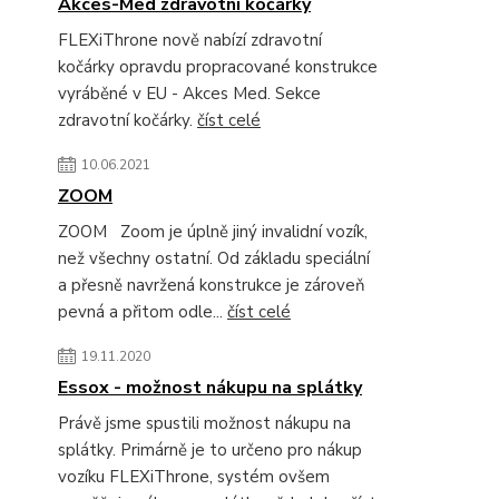
Akces-Med zdravotní kočárky
FLEXiThrone nově nabízí zdravotní
kočárky opravdu propracované konstrukce
vyráběné v EU - Akces Med. Sekce
zdravotní kočárky.
číst celé
10.06.2021
ZOOM
ZOOM Zoom je úplně jiný invalidní vozík,
než všechny ostatní. Od základu speciální
a přesně navržená konstrukce je zároveň
pevná a přitom odle...
číst celé
19.11.2020
Essox - možnost nákupu na splátky
Právě jsme spustili možnost nákupu na
splátky. Primárně je to určeno pro nákup
vozíku FLEXiThrone, systém ovšem