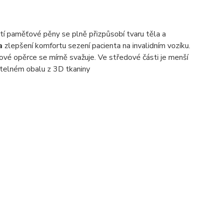
tí paměťové pěny se plně přizpůsobí tvaru těla a
a
zlepšení komfortu sezení pacienta na invalidním vozíku.
ové opěrce se mírně svažuje. Ve středové části je menší
atelném obalu z 3D tkaniny