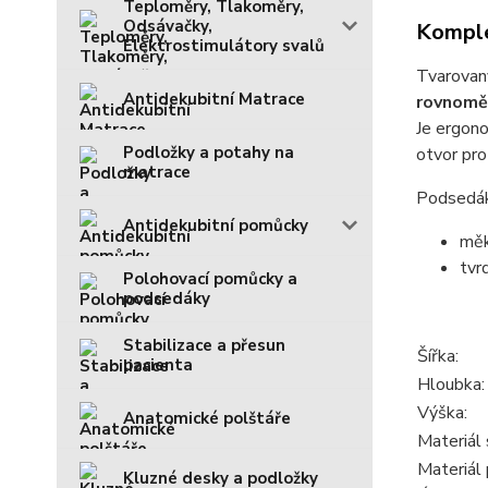
Teploměry, Tlakoměry,
Odsávačky,
Komple
Elektrostimulátory svalů
Tvarovaný
Antidekubitní Matrace
rovnoměr
Je ergono
Podložky a potahy na
otvor pro
matrace
Podsedák 
Antidekubitní pomůcky
měk
tvr
Polohovací pomůcky a
podsedáky
Stabilizace a přesun
Šířka:
pacienta
Hloubka:
Výška:
Anatomické polštáře
Materiál
Materiál 
Kluzné desky a podložky