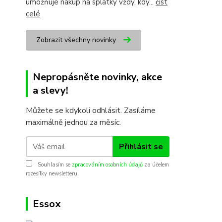
umožňuje nákup na splátky vždy, kdy...
číst
celé
Zobrazit všechny novinky
Nepropásněte novinky, akce
a slevy!
Můžete se kdykoli odhlásit. Zasíláme
maximálně jednou za měsíc.
Přihlásit se
Souhlasím se
zpracováním osobních údajů
za účelem
rozesílky newsletteru.
Essox