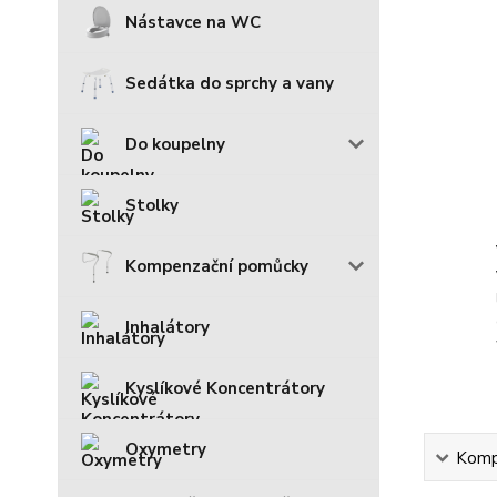
Nástavce na WC
Sedátka do sprchy a vany
Do koupelny
Stolky
Kompenzační pomůcky
Inhalátory
Kyslíkové Koncentrátory
Oxymetry
Kompl