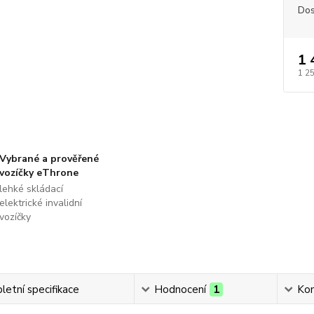
Dos
1 
1 2
Vybrané a prověřené
vozíčky eThrone
lehké skládací
elektrické invalidní
vozíčky
etní specifikace
Hodnocení
1
Ko