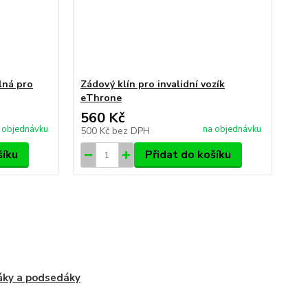
lná pro
Zádový klín pro invalidní vozík
eThrone
560 Kč
 objednávku
na objednávku
500 Kč
bez DPH
šíku
Přidat do košíku
ky a podsedáky