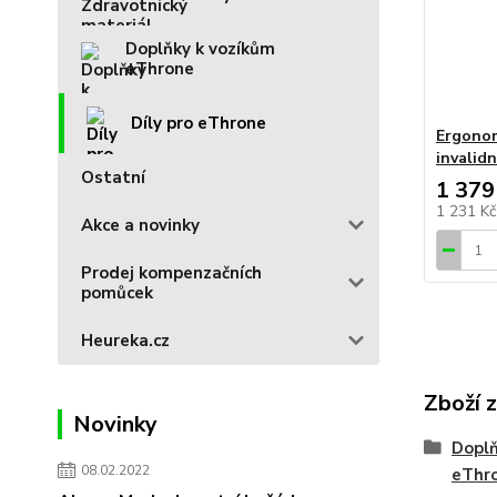
Doplňky k vozíkům
eThrone
Díly pro eThrone
Ergonom
invalid
Ostatní
1 379
1 231 K
Akce a novinky
Prodej kompenzačních
pomůcek
Heureka.cz
Zboží 
Novinky
Doplň
08.02.2022
eThr