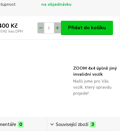
tupnost
na objednávku
400 Kč
Přidat do košíku
50 Kč
bez DPH
ZOOM 4x4 úplně jiný
invalidní vozík
Našli jsme pro Vás
vozík, který opravdu
projede!
mentáře
0
Související zboží
3