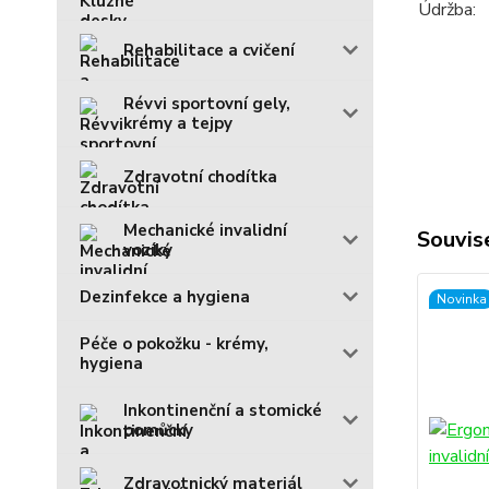
Údržba:
Rehabilitace a cvičení
Révvi sportovní gely,
krémy a tejpy
Zdravotní chodítka
Mechanické invalidní
Souvise
vozíky
Dezinfekce a hygiena
Novinka
Péče o pokožku - krémy,
hygiena
Inkontinenční a stomické
pomůcky
Zdravotnický materiál