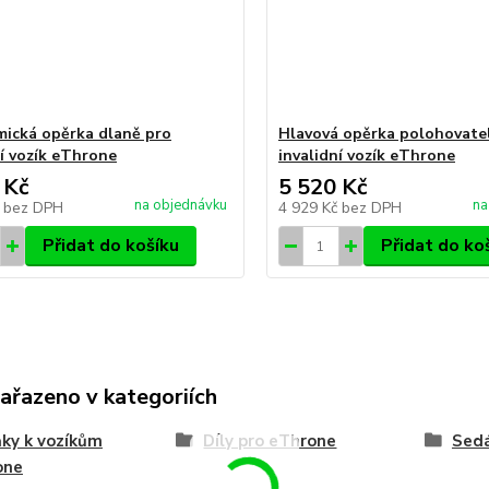
ická opěrka dlaně pro
Hlavová opěrka polohovate
ní vozík eThrone
invalidní vozík eThrone
 Kč
5 520 Kč
na objednávku
na
č
bez DPH
4 929 Kč
bez DPH
Přidat do košíku
Přidat do ko
zařazeno v kategoriích
ky k vozíkům
Díly pro eThrone
Sedá
one