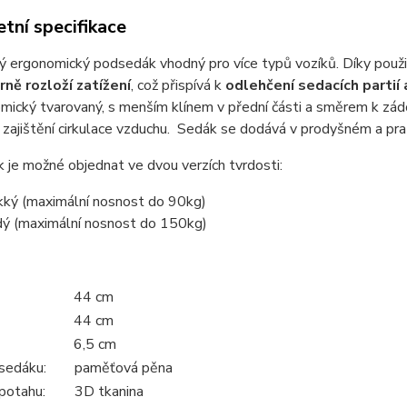
tní specifikace
 ergonomický podsedák vhodný pro více typů vozíků. Díky použi
ně rozloží zatížení
, což přispívá k
odlehčení sedacích partií
mický tvarovaný, s menším klínem v přední části a směrem k zád
 zajištění cirkulace vzduchu. Sedák se dodává v prodyšném a pr
je možné objednat ve dvou verzích tvrdosti:
ký (maximální nosnost do 90kg)
dý (maximální nosnost do 150kg)
44 cm
44 cm
6,5 cm
 sedáku:
paměťová pěna
potahu:
3D tkanina