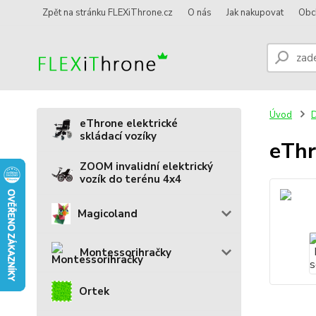
Zpět na stránku FLEXiThrone.cz
O nás
Jak nakupovat
Obc
Úvod
D
eThrone elektrické
skládací vozíky
eThr
ZOOM invalidní elektrický
vozík do terénu 4x4
Magicoland
Montessorihračky
Ortek