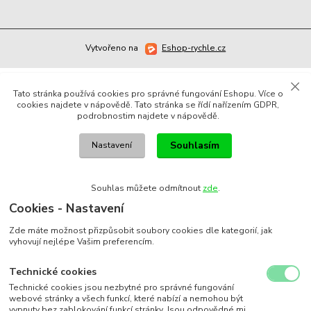
Vytvořeno na
Eshop-rychle.cz
Tato stránka používá cookies pro správné fungování Eshopu. Více o
cookies najdete v nápovědě. Tato stránka se řídí nařízením GDPR,
podrobnostim najdete v nápovědě.
Souhlasím
Nastavení
Souhlas můžete odmítnout
zde
.
Cookies - Nastavení
Zde máte možnost přizpůsobit soubory cookies dle kategorií, jak
vyhovují nejlépe Vašim preferencím.
Technické cookies
Technické cookies jsou nezbytné pro správné fungování
webové stránky a všech funkcí, které nabízí a nemohou být
vypnuty bez zablokování funkcí stránky. Jsou odpovědné mj.