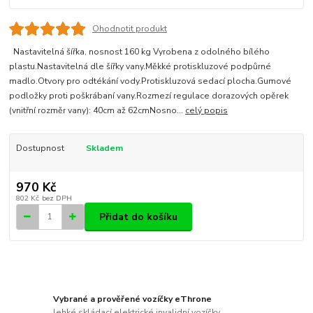
Ohodnotit produkt
Nastavitelná šířka, nosnost 160 kg Vyrobena z odolného bílého
plastu.Nastavitelná dle šířky vany.Měkké protiskluzové podpůrné
madlo.Otvory pro odtékání vody.Protiskluzová sedací plocha.Gumové
podložky proti poškrábaní vany.Rozmezí regulace dorazových opěrek
(vnitřní rozměr vany): 40cm až 62cmNosno...
celý popis
Dostupnost
Skladem
970 Kč
802 Kč
bez DPH
Přidat do košíku
Vybrané a prověřené vozíčky eThrone
lehké skládací elektrické invalidní vozíčky