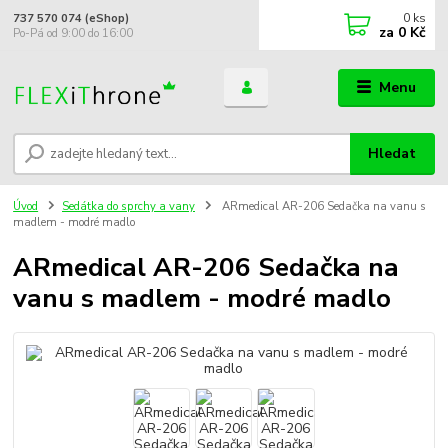
0
ks
737 570 074 (eShop)
za
0 Kč
Po-Pá od 9:00 do 16:00
Menu
Hledat
Úvod
Sedátka do sprchy a vany
ARmedical AR-206 Sedačka na vanu s
madlem - modré madlo
ARmedical AR-206 Sedačka na
vanu s madlem - modré madlo