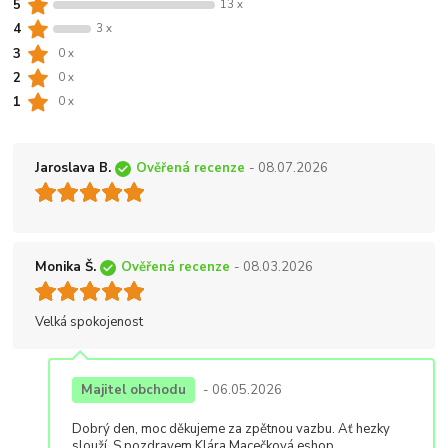
5
13 x
4
3 x
3
0 x
2
0 x
1
0 x
Jaroslava B.
Ověřená recenze
- 08.07.2026
Monika Š.
Ověřená recenze
- 08.03.2026
Velká spokojenost
Majitel obchodu
- 06.05.2026
Dobrý den, moc děkujeme za zpětnou vazbu. Ať hezky
slouží. S pozdravem Klára Macečková eshop