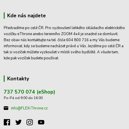
Kde nás najdete
Předvadíme po celé ČR. Pro vyzkoušení lehkého skládacího elektrického
vozíčku eThrone anebo terenního ZOOM 4x4 je snadné se domluvit.
Bez obav nás kontaktujte na tel. čísle 604 800 716 a my Vás budeme
informovat, kdy se budeme nacházet právě u Vás. Jezdíme po celé ČR a
tak si vozíček můžete vyzkoušet v místě svého bydliště. A všude tam,
kde pak vozíček budete používat.
Kontakty
737 570 074 (eShop)
Po-Pá od 9:00 do 16:00
info@FLEXiThrone.cz