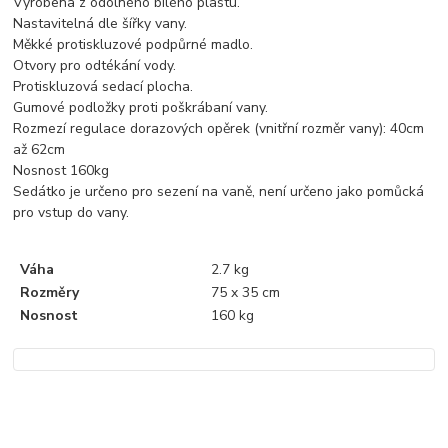
Vyrobena z odolného bílého plastu.
Nastavitelná dle šířky vany.
Měkké protiskluzové podpůrné madlo.
Otvory pro odtékání vody.
Protiskluzová sedací plocha.
Gumové podložky proti poškrábaní vany.
Rozmezí regulace dorazových opěrek (vnitřní rozměr vany): 40cm
až 62cm
Nosnost 160kg
Sedátko je určeno pro sezení na vaně, není určeno jako pomůcká
pro vstup do vany.
Váha
2.7 kg
Rozměry
75 x 35 cm
Nosnost
160 kg