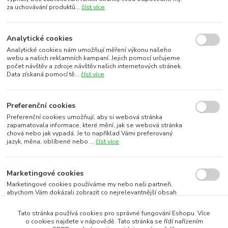
za uchovávání produktů...
číst více
Analytické cookies
Analytické cookies nám umožňují měření výkonu našeho
webu a našich reklamních kampaní. Jejich pomocí určujeme
počet návštěv a zdroje návštěv našich internetových stránek.
Data získaná pomocí tě...
číst více
Preferenční cookies
Preferenční cookies umožňují, aby si webová stránka
zapamatovala informace, které mění, jak se webová stránka
chová nebo jak vypadá. Je to například Vámi preferovaný
jazyk, měna, oblíbené nebo ...
číst více
Marketingové cookies
Marketingové cookies používáme my nebo naši partneři,
abychom Vám dokázali zobrazit co nejrelevantnější obsah
nebo reklamy jak na našich stránkách, tak na stránkách třetích
subjektů. To je možn...
číst více
Tato stránka používá cookies pro správné fungování Eshopu. Více
o cookies najdete v nápovědě. Tato stránka se řídí nařízením