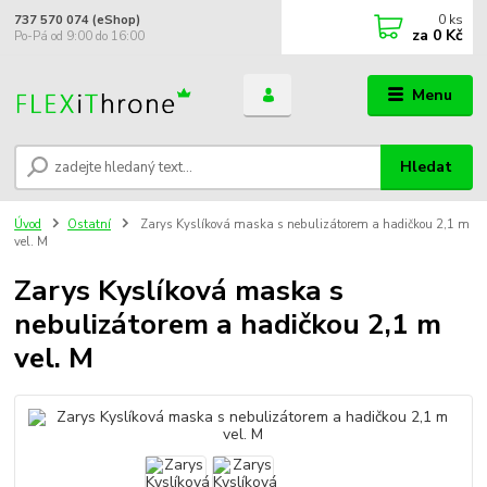
0
ks
737 570 074 (eShop)
za
0 Kč
Po-Pá od 9:00 do 16:00
Menu
Hledat
Úvod
Ostatní
Zarys Kyslíková maska s nebulizátorem a hadičkou 2,1 m
vel. M
Zarys Kyslíková maska s
nebulizátorem a hadičkou 2,1 m
vel. M