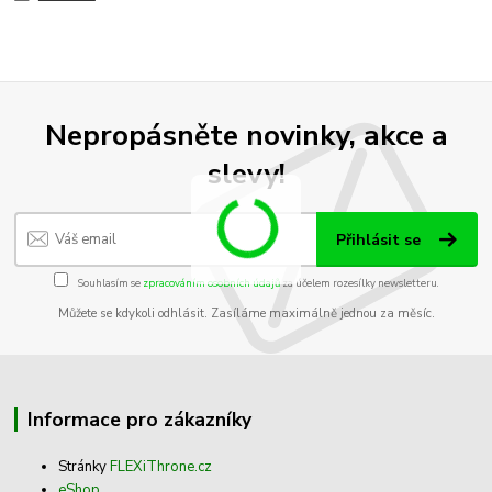
Nepropásněte novinky, akce a
slevy!
Přihlásit se
Souhlasím se
zpracováním osobních údajů
za účelem rozesílky newsletteru.
Můžete se kdykoli odhlásit. Zasíláme maximálně jednou za měsíc.
Informace pro zákazníky
Stránky
FLEXiThrone.cz
eShop