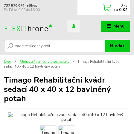
0
ks
737 570 074 (eShop)
za
0 Kč
Po-Pá od 9:00 do 16:00
Menu
Hledat
Úvod
Polohovací pomůcky a podsedáky
Timago Rehabilitační kvádr
sedací 40 x 40 x 12 bavlněný potah
Timago Rehabilitační kvádr
sedací 40 x 40 x 12 bavlněný
potah