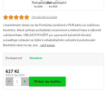
Ohodnotit produkt
v bavlněném obalu na zip Pomůcka vyrobená z PUR pěny se zvýšenou
hustotou, která splňuje požadavky na pevnost a stálost tvaru a výborně
odolává tlaku. OBLASTI POUŽITÍ: po operacích kyčelních kloubů
usnadňuje vstávání ze židle k rehabilitačním cvičením k polohování
Bavlněný obal na zip, pra...
celý popis
Dostupnost
Skladem
627 Kč
518 Kč
bez DPH
Přidat do košíku