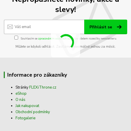
slevy!
Přihlásit se
Souhlasím se
zpracováním osobních údajů
za účelem rozesílky newsletteru.
Můžete se kdykoli odhlásit. Zasíláme maximálně jednou za měsíc.
Informace pro zákazníky
Stránky
FLEXiThrone.cz
eShop
O nás
Jak nakupovat
Obchodní podmínky
Fotogalerie