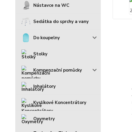
Nástavce na WC
Sedátka do sprchy a vany
Do koupelny
Stolky
Kompenzační pomůcky
Inhalátory
Kyslíkové Koncentrátory
Oxymetry