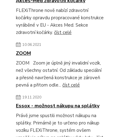
Akces-Med zdravotní kočárky
FLEXiThrone nově nabízí zdravotní
kočárky opravdu propracované konstrukce
vyráběné v EU - Akces Med. Sekce
zdravotní kočárky.
číst celé
10.06.2021
ZOOM
ZOOM Zoom je úplně jiný invalidní vozík,
než všechny ostatní. Od základu speciální
a přesně navržená konstrukce je zároveň
pevná a přitom odle...
číst celé
19.11.2020
Essox - možnost nákupu na splátky
Právě jsme spustili možnost nákupu na
splátky. Primárně je to určeno pro nákup
vozíku FLEXiThrone, systém ovšem