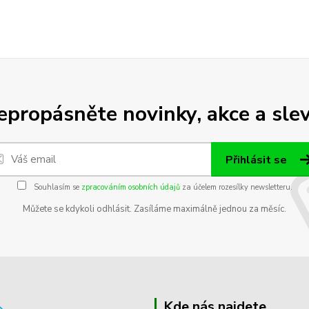
epropásněte novinky, akce a slev
Přihlásit se
Souhlasím se
zpracováním osobních údajů
za účelem rozesílky newsletteru.
Můžete se kdykoli odhlásit. Zasíláme maximálně jednou za měsíc.
Kde nás najdete