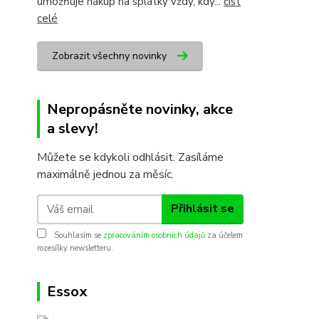
umožňuje nákup na splátky vždy, kdy...
číst
celé
Zobrazit všechny novinky
Nepropásněte novinky, akce
a slevy!
Můžete se kdykoli odhlásit. Zasíláme
maximálně jednou za měsíc.
Přihlásit se
Souhlasím se
zpracováním osobních údajů
za účelem
rozesílky newsletteru.
Essox