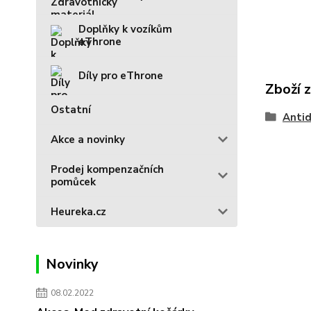
Doplňky k vozíkům
eThrone
Díly pro eThrone
Zboží 
Ostatní
Antid
Akce a novinky
Prodej kompenzačních
pomůcek
Heureka.cz
Novinky
08.02.2022