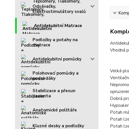
Teploměry, Tlakoměry,
Odsávačky,
Elektrostimulátory svalů
Kompl
Antidekubitní Matrace
Komple
Podložky a potahy na
Antidekub
matrace
Vhodná př
Antidekubitní pomůcky
Velká plo
Polohovací pomůcky a
Ventilačn
podsedáky
Nepromoka
Stabilizace a přesun
opruzenin
pacienta
Dobrá pr
Hypoalerg
Anatomické polštáře
Potah má 
Potah lze
Kluzné desky a podložky
Potah lze