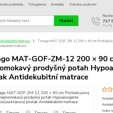
hodní podmínky
Fotogalerie
Kontakty
Ochrana soukromí
Nevíte
Hledat
737 
Po-Pá 
ntidekubitní Matrace
Timago MAT-GOF-ZM-12 200 × 90 cm Protiskluzo
idekubitní matrace
go MAT-GOF-ZM-12 200 × 90 c
omokavý prodyšný potah Hypoa
ak Antidekubitní matrace
Antide
Antide
riziku 