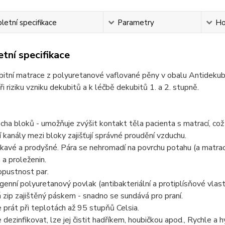
etní specifikace
Parametry
Ho
tní specifikace
itní matrace z polyuretanové vaflované pěny v obalu Antidekub
i riziku vzniku dekubitů a k léčbě dekubitů 1. a 2. stupně.
cha bloků - umožňuje zvýšit kontakt těla pacienta s matrací, co
í kanály mezi bloky zajišťují správné proudění vzduchu.
vé a prodyšné. Pára se nehromadí na povrchu potahu (a matrace)
 a proleženin.
opustnost par.
enní polyuretanový povlak (antibakteriální a protiplísňové vlast
zip zajištěný páskem - snadno se sundává pro praní.
 prát při teplotách až 95 stupňů Celsia.
 dezinfikovat, lze jej čistit hadříkem, houbičkou apod., Rychle a 