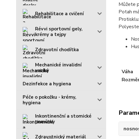
Můžete p
Potah má 
Rehabilitace a cvičení
Protisklu
Polyester
Révvi sportovní gely,
krémy a tejpy
Nos
Hus
Zdravotní chodítka
Mechanické invalidní
vozíky
Váha
Rozmě
Dezinfekce a hygiena
Péče o pokožku - krémy,
hygiena
Param
Inkontinenční a stomické
pomůcky
nosno
Zdravotnický materiál