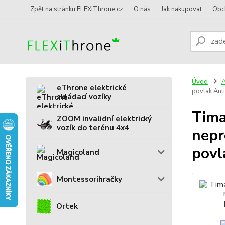
Zpět na stránku FLEXiThrone.cz
O nás
Jak nakupovat
Obc
Úvod
A
eThrone elektrické
povlak Ant
skládací vozíky
Tima
ZOOM invalidní elektrický
vozík do terénu 4x4
nepr
povl
Magicoland
Montessorihračky
Ortek