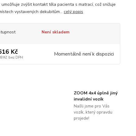
 umožňuje zvýšit kontakt těla pacienta s matrací, což snižuje
 místech vystavených dekubitům...
celý popis
tupnost
Není skladem
616 Kč
Momentálně není k dispozici
88 Kč
bez DPH
ZOOM 4x4 úplně jiný
invalidní vozík
Našli jsme pro Vás
vozík, který opravdu
projede!