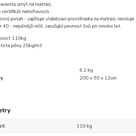
acienta umýt na matraci,
certifikát nehořlavosti.
zový potah - zajišťuje stabilizaci prostěradla na matraci, neroluj
 40 - nejsilnější nitě, zaručující pevnost švů po mnoho let.
nost 110kg
tota pěny 25kg/m3
6.2 kg
ry
200 x 90 x 12cm
etry
st
110 kg