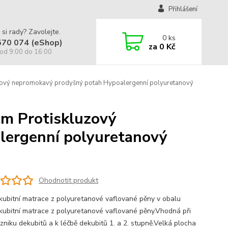
Přihlášení
 si rady? Zavolejte.
0
ks
570 074 (eShop)
za
0 Kč
od 9:00 do 16:00
vý nepromokavý prodyšný potah Hypoalergenní polyuretanový
m Protiskluzový
lergenní polyuretanový
Ohodnotit produkt
kubitní matrace z polyuretanové vaflované pěny v obalu
kubitní matrace z polyuretanové vaflované pěny.Vhodná při
vzniku dekubitů a k léčbě dekubitů 1. a 2. stupně.Velká plocha