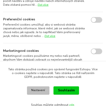
počet návštěv a zdroje návštěv našich internetových stránek.
Data získaná pomocí tě...
číst více
Preferenční cookies
Preferenční cookies umožňují, aby si webová stránka
zapamatovala informace, které mění, jak se webová stránka
chová nebo jak vypadá. Je to například Vámi preferovaný
jazyk, měna, oblíbené nebo ...
číst více
Marketingové cookies
Marketingové cookies používáme my nebo naši partneři,
abychom Vám dokázali zobrazit co nejrelevantnější obsah
nebo reklamy jak na našich stránkách, tak na stránkách třetích
subjektů. To je možn...
číst více
Tato stránka používá cookies pro správné fungování Eshopu. Více
o cookies najdete v nápovědě. Tato stránka se řídí nařízením
GDPR, podrobnostim najdete v nápovědě.
Souhlasím s využitím vybraných souborů cookies
Souhlasím
Nastavení
Souhlasím s využitím všech souborů cookies
Souhlas můžete odmítnout
zde
.