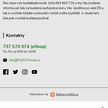
Bez obav nás kontaktujte na tel. čísle 604 800 716 a my Vás budeme
informovat, kdy se budeme nacházet právě u Vás. Jezdíme po celé ČR a
tak si vozíček můžete vyzkoušet v místě svého bydliště. A všude tam,
kde pak vozíček budete používat.
Kontakty
737 570 074 (eShop)
Po-Pá od 9:00 do 16:00
info@FLEXiThrone.cz
Vytvořeno na
Eshop-rychle.cz