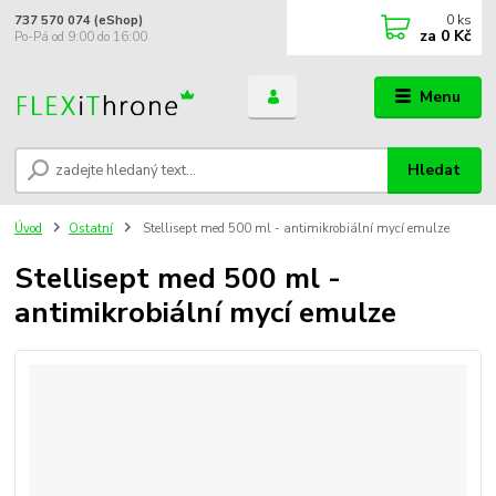
0
ks
737 570 074 (eShop)
za
0 Kč
Po-Pá od 9:00 do 16:00
Menu
Hledat
Úvod
Ostatní
Stellisept med 500 ml - antimikrobiální mycí emulze
Stellisept med 500 ml -
antimikrobiální mycí emulze