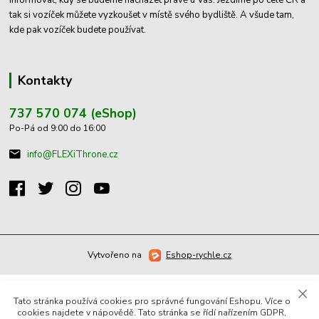
informovat, kdy se budeme nacházet právě u Vás. Jezdíme po celé ČR a
tak si vozíček můžete vyzkoušet v místě svého bydliště. A všude tam,
kde pak vozíček budete používat.
Kontakty
737 570 074 (eShop)
Po-Pá od 9:00 do 16:00
info@FLEXiThrone.cz
Vytvořeno na
Eshop-rychle.cz
Tato stránka používá cookies pro správné fungování Eshopu. Více o
cookies najdete v nápovědě. Tato stránka se řídí nařízením GDPR,