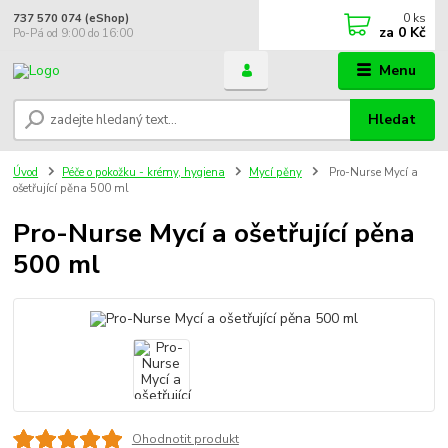
0
ks
737 570 074 (eShop)
za
0 Kč
Po-Pá od 9:00 do 16:00
Menu
Hledat
Úvod
Péče o pokožku - krémy, hygiena
Mycí pěny
Pro-Nurse Mycí a
ošetřující pěna 500 ml
Pro-Nurse Mycí a ošetřující pěna
500 ml
Ohodnotit produkt