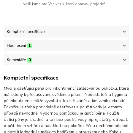
Našli jsme pro Vás vozík, který opravdu projede!
Kompletní specifikace
Hodnocení
1
Komentáře
0
Kompletní specifikace
Mycí a ošetřující pěna pro inkontinencí zatěžovanou pokožku, která
má sklony k přesušování, svědění a pálení. Nedostatečná hygiena
při inkontinenci může vyvolat infekci či zánět a tím vznik dekubitů.
Pokožku je třeba pravidelně ošetřovat a použití vody je v tomto
případě nevhodné. Výbornou pomůckou je čistící pěna. Použití
čistící pěny je snadné, a to i bez použití vody. Sprej stačí protřepat,
otočit dnem vzhůru a nastříkat na pokožku. Pěnu necháme působit
a poté jí jednoduše měkkým hadříkem, ubrouskem nebo žínkou