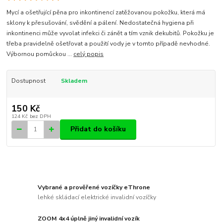
Mycí a ošetřující pěna pro inkontinencí zatěžovanou pokožku, která má
sklony k přesušování, svědění a pálení. Nedostatečná hygiena při
inkontinenci může vyvolat infekci či zánět a tím vznik dekubitů. Pokožku je
třeba pravidelně ošetřovat a použití vody je v tomto případě nevhodné.
Výbornou pomůckou ...
celý popis
Dostupnost
Skladem
150 Kč
124 Kč
bez DPH
Přidat do košíku
Vybrané a prověřené vozíčky eThrone
lehké skládací elektrické invalidní vozíčky
ZOOM 4x4 úplně jiný invalidní vozík