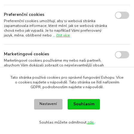
Preferenční cookies
Preferenční cookies umožňují, aby si webová stránka
zapamatovala informace, které mění, jak se webová stránka
chová nebo jak vypadá. Je to například Vámi preferovaný
jazyk, měna, oblíbené nebo ...
číst více
Marketingové cookies
Marketingové cookies používáme my nebo naši partneři,
abychom Vám dokázali zobrazit co nejrelevantnější obsah
nebo reklamy jak na našich stránkách, tak na stránkách třetích
subjektů. To je možn...
číst více
Tato stránka používá cookies pro správné fungování Eshopu. Více
o cookies najdete v nápovědě. Tato stránka se řídí nařízením
GDPR, podrobnostim najdete v nápovědě.
Souhlasím s využitím vybraných souborů cookies
Souhlasím
Nastavení
Souhlasím s využitím všech souborů cookies
Souhlas můžete odmítnout
zde
.