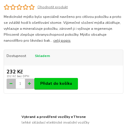
Ohodnotit produkt
Medicínské mýdlo bylo speciálně navrženo pro citlivou pokožku a proto
se zvláště hodí k ošetřování stomie. Výjimečné složení mýdla zklidňuje,
vyhlazuje a mineralizuje pokožku, zároveň ji i vyživuje a regeneruje.
Přirozeně zlepšuje obranyschopnost pokožky. Mýdlo obsahuje
nanostříbro pro likvidaci bak...
celý popis
Dostupnost
Skladem
232 Kč
192 Kč
bez DPH
Přidat do košíku
Vybrané a prověřené vozíčky eThrone
lehké skládací elektrické invalidní vozíčky