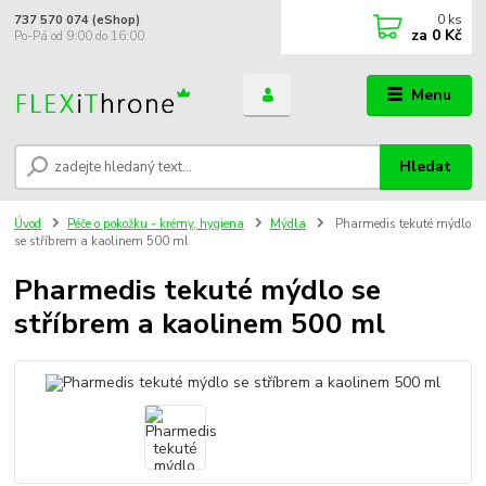
0
ks
737 570 074 (eShop)
za
0 Kč
Po-Pá od 9:00 do 16:00
Menu
Hledat
Úvod
Péče o pokožku - krémy, hygiena
Mýdla
Pharmedis tekuté mýdlo
se stříbrem a kaolinem 500 ml
Pharmedis tekuté mýdlo se
stříbrem a kaolinem 500 ml