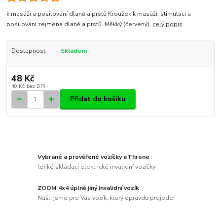
k masáži a posilování dlaně a prstů Kroužek k masáži, stimulaci a
posilování zejména dlaně a prstů. Měkký (červený).
celý popis
Dostupnost
Skladem
48 Kč
40 Kč
bez DPH
Přidat do košíku
Vybrané a prověřené vozíčky eThrone
lehké skládací elektrické invalidní vozíčky
ZOOM 4x4 úplně jiný invalidní vozík
Našli jsme pro Vás vozík, který opravdu projede!