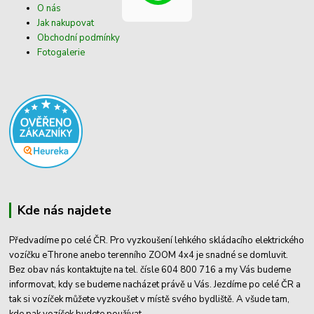
O nás
Jak nakupovat
Obchodní podmínky
Fotogalerie
Kde nás najdete
Předvadíme po celé ČR. Pro vyzkoušení lehkého skládacího elektrického
vozíčku eThrone anebo terenního ZOOM 4x4 je snadné se domluvit.
Bez obav nás kontaktujte na tel. čísle 604 800 716 a my Vás budeme
informovat, kdy se budeme nacházet právě u Vás. Jezdíme po celé ČR a
tak si vozíček můžete vyzkoušet v místě svého bydliště. A všude tam,
kde pak vozíček budete používat.