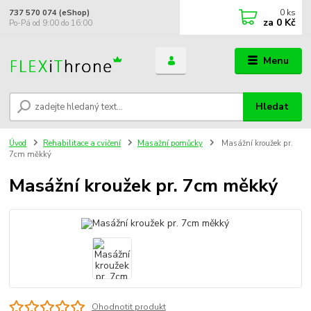
0
ks
737 570 074 (eShop)
za
0 Kč
Po-Pá od 9:00 do 16:00
Menu
Hledat
Úvod
Rehabilitace a cvičení
Masažní pomůcky
Masážní kroužek pr.
7cm měkký
Masážní kroužek pr. 7cm měkký
Ohodnotit produkt