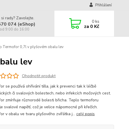
Přihlášení
 si rady? Zavolejte.
0
ks
570 074 (eShop)
za
0 Kč
od 9:00 do 16:00
 Termofor 0,7l v plyšovém obalu lev
balu lev
Ohodnotit produkt
r se používá ohřívání těla, jak k prevenci tak k léčbě
ických či svalových bolestech, nebo infekcích močových cest.
or zmírňuje různorodé bolesti břicha. Teplo termoforu
e svalové napětí, což je velice nápomocné při křečích.
or v obalu ve tvaru plyšového zvířátka j...
celý popis