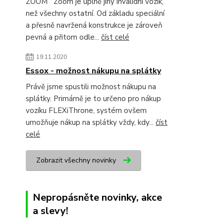
ZOOM Zoom je úplně jiný invalidní vozík,
než všechny ostatní. Od základu speciální
a přesně navržená konstrukce je zároveň
pevná a přitom odle...
číst celé
19.11.2020
Essox - možnost nákupu na splátky
Právě jsme spustili možnost nákupu na
splátky. Primárně je to určeno pro nákup
vozíku FLEXiThrone, systém ovšem
umožňuje nákup na splátky vždy, kdy...
číst
celé
Zobrazit všechny novinky
Nepropásněte novinky, akce
a slevy!