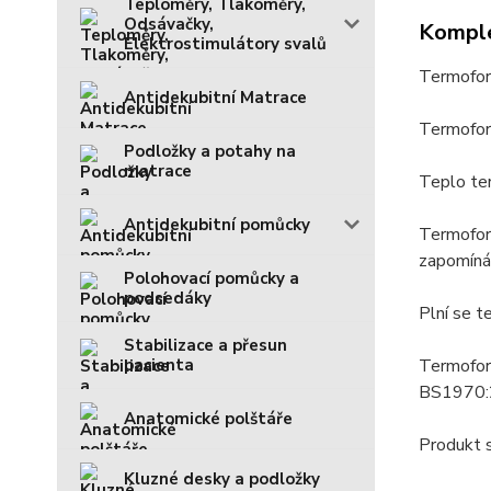
Teploměry, Tlakoměry,
Odsávačky,
Komple
Elektrostimulátory svalů
Termofor 
Antidekubitní Matrace
Termofor 
Podložky a potahy na
matrace
Teplo ter
Antidekubitní pomůcky
Termofor 
zapomíná
Polohovací pomůcky a
podsedáky
Plní se t
Stabilizace a přesun
pacienta
Termofor 
BS1970:
Anatomické polštáře
Produkt s
Kluzné desky a podložky