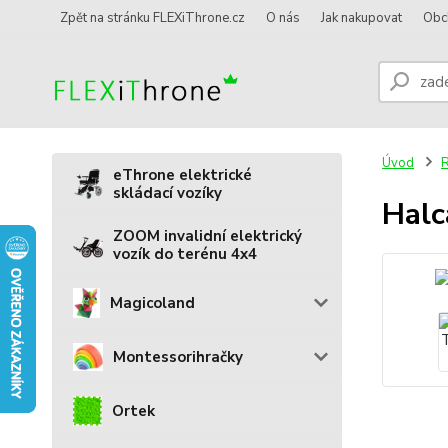
Zpět na stránku FLEXiThrone.cz
O nás
Jak nakupovat
Obc
Úvod
R
eThrone elektrické
skládací vozíky
Halc
ZOOM invalidní elektrický
vozík do terénu 4x4
Magicoland
Montessorihračky
Ortek