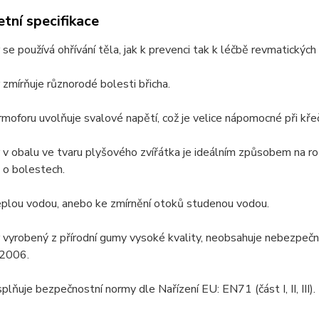
tní specifikace
se používá ohřívání těla, jak k prevenci tak k léčbě revmatických
zmírňuje různorodé bolesti břicha.
moforu uvolňuje svalové napětí, což je velice nápomocné při křeč
v obalu ve tvaru plyšového zvířátka je ideálním způsobem na roze
 o bolestech.
eplou vodou, anebo ke zmírnění otoků studenou vodou.
vyrobený z přírodní gumy vysoké kvality, neobsahuje nebezpečné
2006.
plňuje bezpečnostní normy dle Nařízení EU: EN71 (část I, II, III).