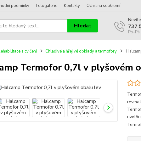
hodní podmínky
Fotogalerie
Kontakty
Ochrana soukromí
Nevíte
Hledat
737 
Po-Pá 
ehabilitace a cvičení
Chladivé a hřejivé obklady a termofory
Halcamp
amp Termofor 0,7l v plyšovém o
Termofo
revmat
Termof
uvolňuj
Termof