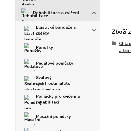
Rehabilitace a cvičení
Elastické bandáže a
Zboží 
ortézy
Chlad
Ponožky
a ter
Pedálové pomůcky
Svalový
elektrostimulátor
Pomůcky pro cvičení a
rehabilitaci
Masažní pomůcky