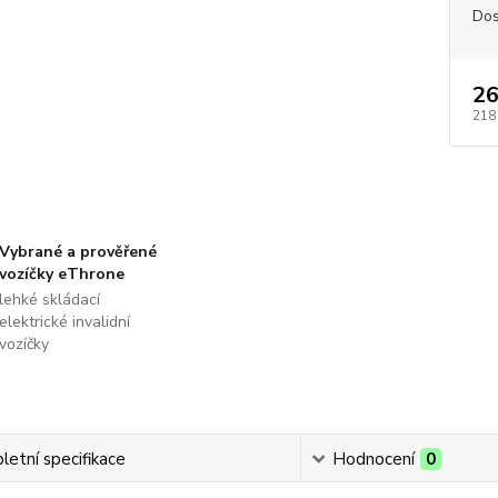
Dos
26
218
Vybrané a prověřené
vozíčky eThrone
lehké skládací
elektrické invalidní
vozíčky
etní specifikace
Hodnocení
0