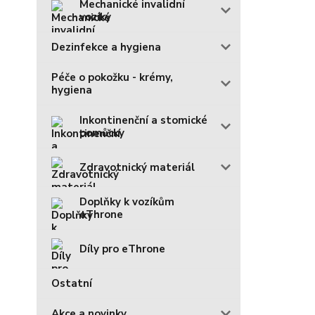
Mechanické invalidní
vozíky
Dezinfekce a hygiena
Péče o pokožku - krémy,
hygiena
Inkontinenční a stomické
pomůcky
Zdravotnický materiál
Doplňky k vozíkům
eThrone
Díly pro eThrone
Ostatní
Akce a novinky