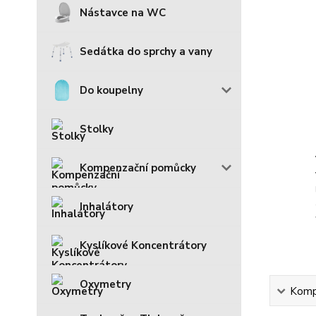
Nástavce na WC
Sedátka do sprchy a vany
Do koupelny
Stolky
Kompenzační pomůcky
Inhalátory
Kyslíkové Koncentrátory
Oxymetry
Kompl