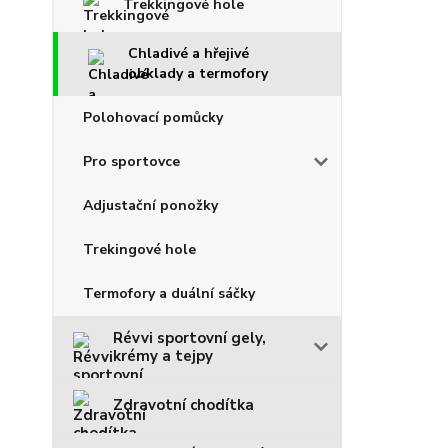
Trekkingové hole
Chladivé a hřejivé
obklady a termofory
Polohovací pomůcky
Pro sportovce
Adjustační ponožky
Trekingové hole
Termofory a duální sáčky
Révvi sportovní gely,
krémy a tejpy
Zdravotní chodítka