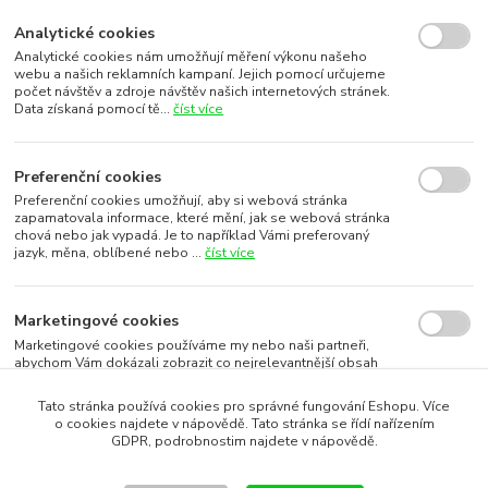
Analytické cookies
Analytické cookies nám umožňují měření výkonu našeho
webu a našich reklamních kampaní. Jejich pomocí určujeme
počet návštěv a zdroje návštěv našich internetových stránek.
Data získaná pomocí tě...
číst více
Preferenční cookies
Preferenční cookies umožňují, aby si webová stránka
zapamatovala informace, které mění, jak se webová stránka
chová nebo jak vypadá. Je to například Vámi preferovaný
jazyk, měna, oblíbené nebo ...
číst více
Marketingové cookies
Marketingové cookies používáme my nebo naši partneři,
abychom Vám dokázali zobrazit co nejrelevantnější obsah
nebo reklamy jak na našich stránkách, tak na stránkách třetích
subjektů. To je možn...
číst více
Tato stránka používá cookies pro správné fungování Eshopu. Více
o cookies najdete v nápovědě. Tato stránka se řídí nařízením
GDPR, podrobnostim najdete v nápovědě.
Souhlasím s využitím vybraných souborů cookies