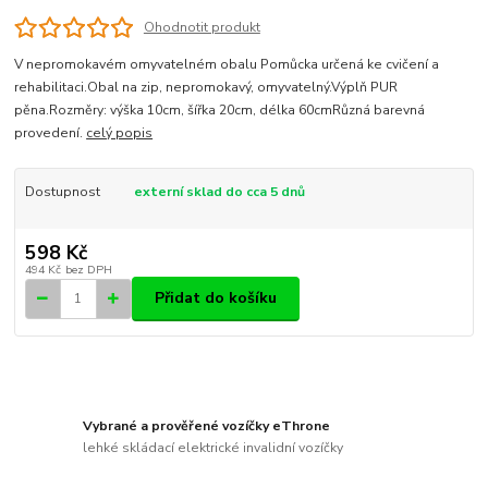
Ohodnotit produkt
V nepromokavém omyvatelném obalu Pomůcka určená ke cvičení a
rehabilitaci.Obal na zip, nepromokavý, omyvatelný.Výplň PUR
pěna.Rozměry: výška 10cm, šířka 20cm, délka 60cmRůzná barevná
provedení.
celý popis
Dostupnost
externí sklad do cca 5 dnů
598 Kč
494 Kč
bez DPH
Přidat do košíku
Vybrané a prověřené vozíčky eThrone
lehké skládací elektrické invalidní vozíčky