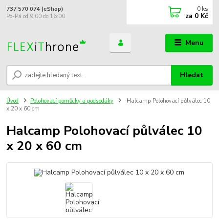
0
ks
737 570 074 (eShop)
za
0 Kč
Po-Pá od 9:00 do 16:00
Menu
Hledat
Úvod
Polohovací pomůcky a podsedáky
Halcamp Polohovací půlválec 10
x 20 x 60 cm
Halcamp Polohovací půlválec 10
x 20 x 60 cm