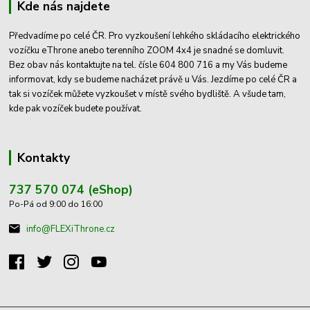
Kde nás najdete
Předvadíme po celé ČR. Pro vyzkoušení lehkého skládacího elektrického
vozíčku eThrone anebo terenního ZOOM 4x4 je snadné se domluvit.
Bez obav nás kontaktujte na tel. čísle 604 800 716 a my Vás budeme
informovat, kdy se budeme nacházet právě u Vás. Jezdíme po celé ČR a
tak si vozíček můžete vyzkoušet v místě svého bydliště. A všude tam,
kde pak vozíček budete používat.
Kontakty
737 570 074 (eShop)
Po-Pá od 9:00 do 16:00
info@FLEXiThrone.cz