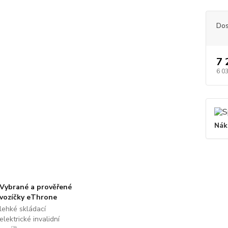
Dos
7 
6 0
Nák
Vybrané a prověřené
vozíčky eThrone
lehké skládací
elektrické invalidní