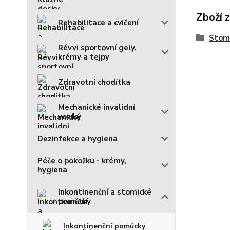
Zboží 
Rehabilitace a cvičení
Stom
Révvi sportovní gely,
krémy a tejpy
Zdravotní chodítka
Mechanické invalidní
vozíky
Dezinfekce a hygiena
Péče o pokožku - krémy,
hygiena
Inkontinenční a stomické
pomůcky
Inkontinenční pomůcky