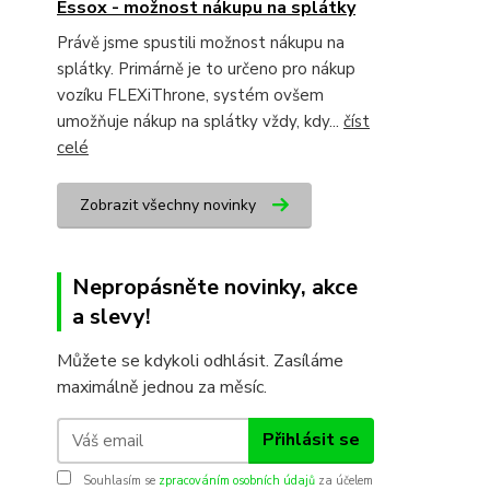
Essox - možnost nákupu na splátky
Právě jsme spustili možnost nákupu na
splátky. Primárně je to určeno pro nákup
vozíku FLEXiThrone, systém ovšem
umožňuje nákup na splátky vždy, kdy...
číst
celé
Zobrazit všechny novinky
Nepropásněte novinky, akce
a slevy!
Můžete se kdykoli odhlásit. Zasíláme
maximálně jednou za měsíc.
Přihlásit se
Souhlasím se
zpracováním osobních údajů
za účelem