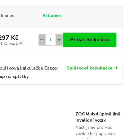
tupnost
Skladem
297 Kč
Přidat do košíku
31 Kč
bez DPH
Splátková kalkulačka
up na splátky
ZOOM 4x4 úplně jiný
invalidní vozík
Našli jsme pro Vás
vozík, který opravdu