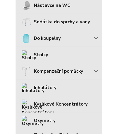
Nástavce na WC
Sedátka do sprchy a vany
Do koupelny
Stolky
Kompenzační pomůcky
Inhalátory
Kyslíkové Koncentrátory
Oxymetry