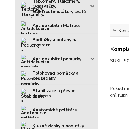
Teploměry, Tlakoměry,
Odsávačky,
Elektrostimulátory svalů
Antidekubitní Matrace
Kompl
Podložky a potahy na
matrace
Komple
Antidekubitní pomůcky
SÚKL: 5
Polohovací pomůcky a
podsedáky
Pokud mát
Stabilizace a přesun
dní. Klik
pacienta
Anatomické polštáře
Kluzné desky a podložky