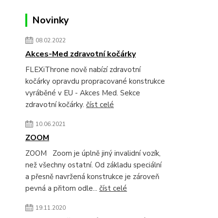
Novinky
08.02.2022
Akces-Med zdravotní kočárky
FLEXiThrone nově nabízí zdravotní
kočárky opravdu propracované konstrukce
vyráběné v EU - Akces Med. Sekce
zdravotní kočárky.
číst celé
10.06.2021
ZOOM
ZOOM Zoom je úplně jiný invalidní vozík,
než všechny ostatní. Od základu speciální
a přesně navržená konstrukce je zároveň
pevná a přitom odle...
číst celé
19.11.2020