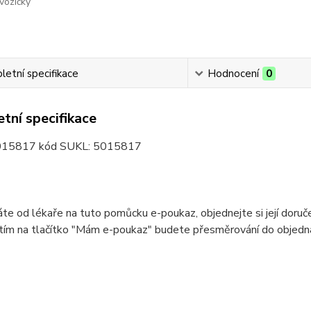
vozíčky
etní specifikace
Hodnocení
0
tní specifikace
015817 kód SUKL: 5015817
e od lékaře na tuto pomůcku e-poukaz, objednejte si její doruče
nitím na tlačítko "Mám e-poukaz" budete přesměrování do objed