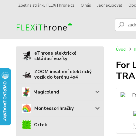
Zpět na stránku FLEXiThrone.cz
O nás
Jak nakupovat
Obc
Úvod
I
eThrone elektrické
skládací vozíky
For
ZOOM invalidní elektrický
TRAN
vozík do terénu 4x4
Magicoland
Montessorihračky
Ortek