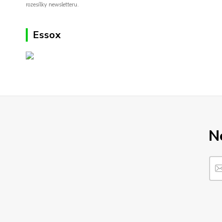
rozesílky newsletteru.
Essox
N