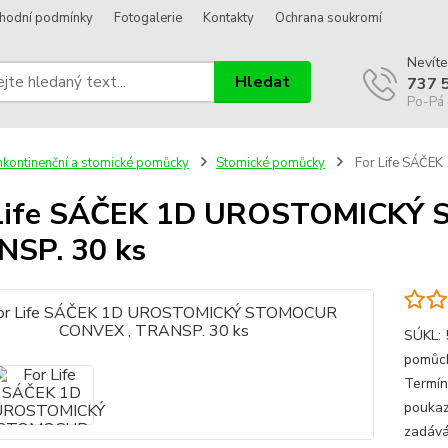
hodní podmínky
Fotogalerie
Kontakty
Ochrana soukromí
Nevíte
Hledat
737 
Po-Pá 
nkontinenční a stomické pomůcky
Stomické pomůcky
For Life SÁČE
 Life SÁČEK 1D UROSTOMICKÝ
SP. 30 ks
SÚKL: 
pomůck
Termín 
poukaz
zadává