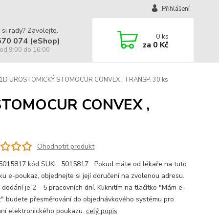
Přihlášení
 si rady? Zavolejte.
0
ks
570 074 (eShop)
za
0 Kč
od 9:00 do 16:00
K 1D UROSTOMICKÝ STOMOCUR CONVEX , TRANSP. 30 ks
 STOMOCUR CONVEX ,
Ohodnotit produkt
5015817 kód SUKL: 5015817 Pokud máte od lékaře na tuto
u e-poukaz, objednejte si její doručení na zvolenou adresu.
dodání je 2 - 5 pracovních dní. Kliknitím na tlačítko "Mám e-
" budete přesměrování do objednávkového systému pro
ní elektronického poukazu.
celý popis