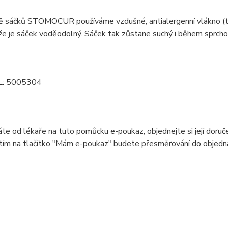
ě sáčků STOMOCUR používáme vzdušné, antialergenní vlákno (text
 že je sáček voděodolný. Sáček tak zůstane suchý i během sprchová
L: 5005304
e od lékaře na tuto pomůcku e-poukaz, objednejte si její doruče
nitím na tlačítko "Mám e-poukaz" budete přesměrování do objed