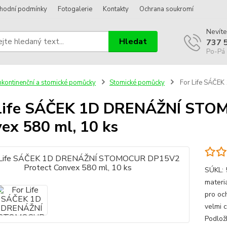
hodní podmínky
Fotogalerie
Kontakty
Ochrana soukromí
Nevíte
Hledat
737 
Po-Pá 
nkontinenční a stomické pomůcky
Stomické pomůcky
For Life SÁČE
 Life SÁČEK 1D DRENÁŽNÍ STO
ex 580 ml, 10 ks
SÚKL: 
materi
pro oc
velmi 
Podložk