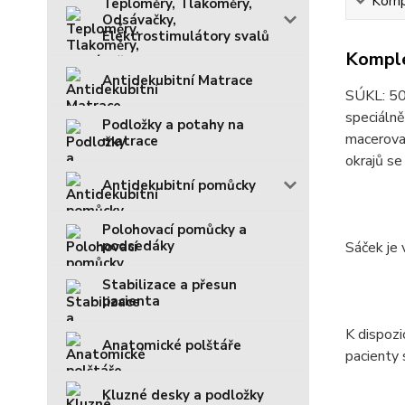
Kompl
Teploměry, Tlakoměry,
Odsávačky,
Elektrostimulátory svalů
Komple
Antidekubitní Matrace
SÚKL: 500
speciálně
Podložky a potahy na
macerovan
matrace
okrajů se
Antidekubitní pomůcky
Polohovací pomůcky a
podsedáky
Sáček je 
Stabilizace a přesun
pacienta
K dispozi
Anatomické polštáře
pacienty 
Kluzné desky a podložky