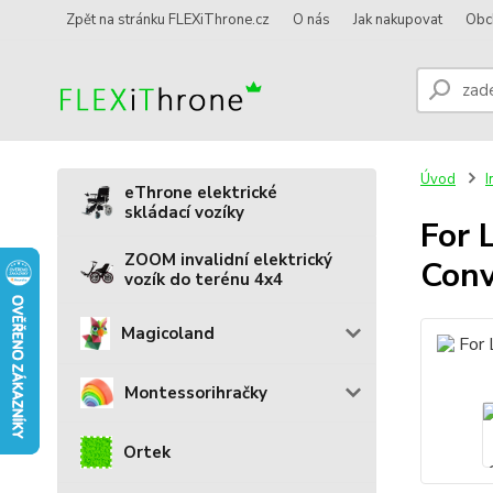
Zpět na stránku FLEXiThrone.cz
O nás
Jak nakupovat
Obc
Úvod
I
eThrone elektrické
skládací vozíky
For
ZOOM invalidní elektrický
Conv
vozík do terénu 4x4
Magicoland
Montessorihračky
Ortek