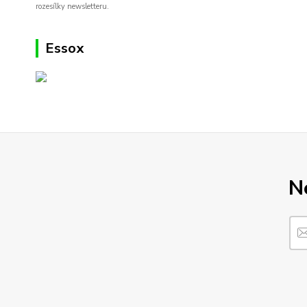
rozesílky newsletteru.
Essox
N