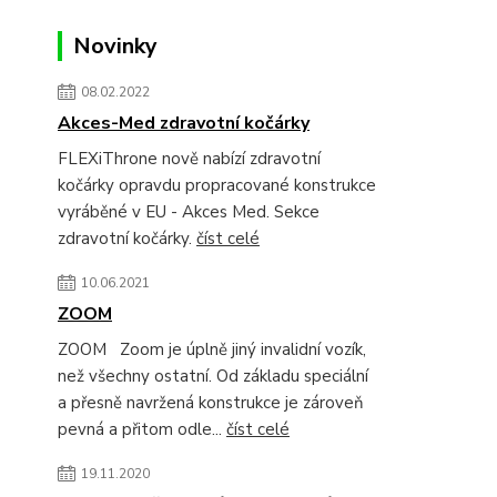
Novinky
08.02.2022
Akces-Med zdravotní kočárky
FLEXiThrone nově nabízí zdravotní
kočárky opravdu propracované konstrukce
vyráběné v EU - Akces Med. Sekce
zdravotní kočárky.
číst celé
10.06.2021
ZOOM
ZOOM Zoom je úplně jiný invalidní vozík,
než všechny ostatní. Od základu speciální
a přesně navržená konstrukce je zároveň
pevná a přitom odle...
číst celé
19.11.2020