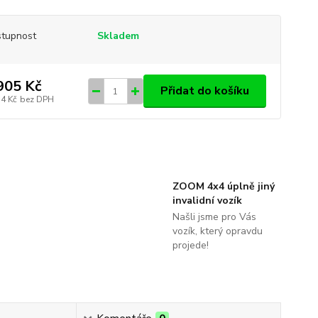
tupnost
Skladem
905 Kč
Přidat do košíku
74 Kč
bez DPH
ZOOM 4x4 úplně jiný
invalidní vozík
Našli jsme pro Vás
vozík, který opravdu
projede!