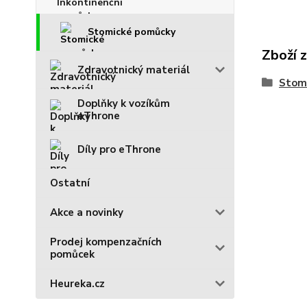
Stomické pomůcky
Zboží 
Zdravotnický materiál
Stom
Doplňky k vozíkům
eThrone
Díly pro eThrone
Ostatní
Akce a novinky
Prodej kompenzačních
pomůcek
Heureka.cz