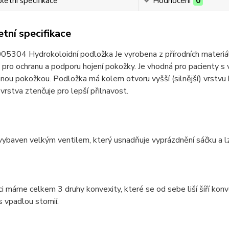
etní specifikace
Hodnocení
0
tní specifikace
5304 Hydrokoloidní podložka Je vyrobena z přírodních materiálů
 pro ochranu a podporu hojení pokožky. Je vhodná pro pacienty s 
ou pokožkou. Podložka má kolem otvoru vyšší (silnější) vrstvu
 vrstva ztenčuje pro lepší přilnavost.
vybaven velkým ventilem, který usnadňuje vyprázdnění sáčku a lz
ci máme celkem 3 druhy konvexity, které se od sebe liší šíří ko
s vpadlou stomií.