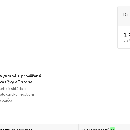
Dos
1 
1 5
Vybrané a prověřené
vozíčky eThrone
lehké skládací
elektrické invalidní
vozíčky