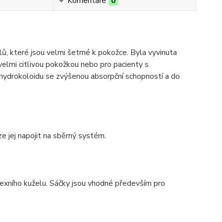
Komentáře
0
, které jsou velmi šetrné k pokožce. Byla vyvinuta
velmi citlivou pokožkou nebo pro pacienty s
 hydrokoloidu se zvýšenou absorpční schopností a do
e jej napojit na sběrný systém.
nvexního kuželu. Sáčky jsou vhodné především pro