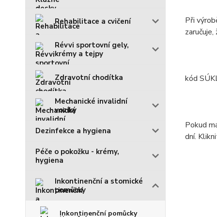
Při výrob
Rehabilitace a cvičení
zaručuje,
Révvi sportovní gely,
krémy a tejpy
Zdravotní chodítka
kód SÚK
Mechanické invalidní
vozíky
Pokud mát
Dezinfekce a hygiena
dní. Klik
Péče o pokožku - krémy,
hygiena
Inkontinenční a stomické
pomůcky
Inkontinenční pomůcky