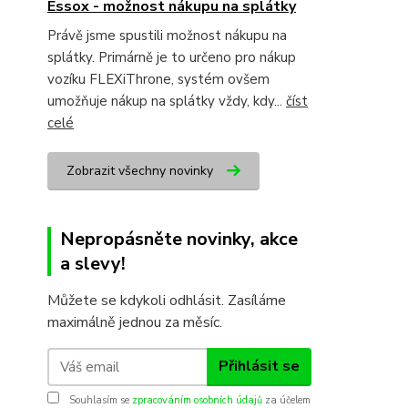
Essox - možnost nákupu na splátky
Právě jsme spustili možnost nákupu na
splátky. Primárně je to určeno pro nákup
vozíku FLEXiThrone, systém ovšem
umožňuje nákup na splátky vždy, kdy...
číst
celé
Zobrazit všechny novinky
Nepropásněte novinky, akce
a slevy!
Můžete se kdykoli odhlásit. Zasíláme
maximálně jednou za měsíc.
Přihlásit se
Souhlasím se
zpracováním osobních údajů
za účelem