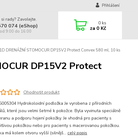
Přihlášení
 si rady? Zavolejte.
0
ks
570 074 (eShop)
za
0 Kč
od 9:00 do 16:00
K 1D DRENÁŽNÍ STOMOCUR DP15V2 Protect Convex 580 ml, 10 ks
MOCUR DP15V2 Protect
Ohodnotit produkt
5005304 Hydrokoloidní podložka Je vyrobena z přírodních
álů, které jsou velmi šetrné k pokožce. Byla vyvinuta speciálně
hranu a podporu hojení pokožky. Je vhodná pro pacienty s
citlivou pokožkou nebo pro pacienty s macerovanou pokožkou.
a má kolem otvoru vyšší (silnějš...
celý popis