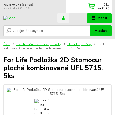
0
ks
737 570 074 (eShop)
za
0 Kč
Po-Pá od 9:00 do 16:00
Menu
Hledat
Úvod
Inkontinenční a stomické pomůcky
Stomické pomůcky
For Life
Podložka 2D Stomocur plochá kombinovaná UFL 5715, 5ks
For Life Podložka 2D Stomocur
plochá kombinovaná UFL 5715,
5ks