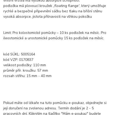
vnitřní vrstva má vysokou absorpční schopnost
podložka má plovoucí kroužek „floating flange“, který umožňuje
rychlé a bezpečné připevnění sáčku bez tlaku na břišní stěnu
vysoká absorpce, jistota přilnavosti na vlhkou pokožku
Limit: Pro kolostomické pomůcky – 10 ks podložek na měsíc. Pro
ileostomické a urostomické pomůcky 15 ks podložek na měsíc.
kód SÚKL: 5005164
kód VZP: 0170837
velikost podložky: 110 mm
průměr přír. kroužku: 57 mm
rozsah střihu: 15 mm - 40 mm
Pokud máte od lékaře na tuto pomůcku e-poukaz, objednejte si
její doručení na zvolenou adresu. Termín dodání je 2 - 5
pracovních dní. Kliknitím na tlačítko "Mám e-poukaz" budete