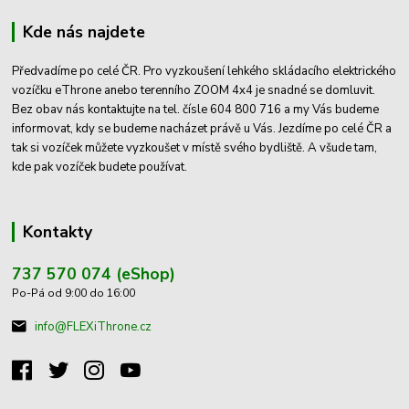
Kde nás najdete
Předvadíme po celé ČR. Pro vyzkoušení lehkého skládacího elektrického
vozíčku eThrone anebo terenního ZOOM 4x4 je snadné se domluvit.
Bez obav nás kontaktujte na tel. čísle 604 800 716 a my Vás budeme
informovat, kdy se budeme nacházet právě u Vás. Jezdíme po celé ČR a
tak si vozíček můžete vyzkoušet v místě svého bydliště. A všude tam,
kde pak vozíček budete používat.
Kontakty
737 570 074 (eShop)
Po-Pá od 9:00 do 16:00
info@FLEXiThrone.cz