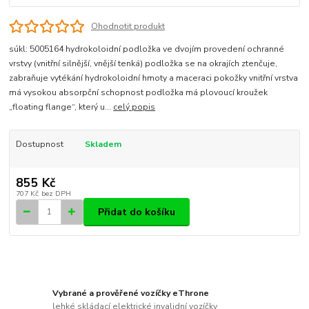
Ohodnotit produkt
súkl: 5005164 hydrokoloidní podložka ve dvojím provedení ochranné
vrstvy (vnitřní silnější, vnější tenká) podložka se na okrajích ztenčuje,
zabraňuje vytékání hydrokoloidní hmoty a maceraci pokožky vnitřní vrstva
má vysokou absorpční schopnost podložka má plovoucí kroužek
„floating flange“, který u...
celý popis
Dostupnost
Skladem
855 Kč
707 Kč
bez DPH
Přidat do košíku
Vybrané a prověřené vozíčky eThrone
lehké skládací elektrické invalidní vozíčky