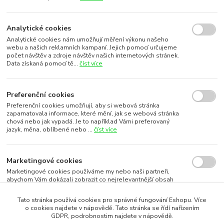
Analytické cookies
Analytické cookies nám umožňují měření výkonu našeho
webu a našich reklamních kampaní. Jejich pomocí určujeme
počet návštěv a zdroje návštěv našich internetových stránek.
Data získaná pomocí tě...
číst více
Preferenční cookies
Preferenční cookies umožňují, aby si webová stránka
zapamatovala informace, které mění, jak se webová stránka
chová nebo jak vypadá. Je to například Vámi preferovaný
jazyk, měna, oblíbené nebo ...
číst více
Marketingové cookies
Marketingové cookies používáme my nebo naši partneři,
abychom Vám dokázali zobrazit co nejrelevantnější obsah
nebo reklamy jak na našich stránkách, tak na stránkách třetích
subjektů. To je možn...
číst více
Tato stránka používá cookies pro správné fungování Eshopu. Více
o cookies najdete v nápovědě. Tato stránka se řídí nařízením
GDPR, podrobnostim najdete v nápovědě.