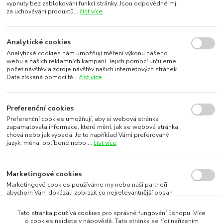
vypnuty bez zablokování funkcí stránky. Jsou odpovědné mj.
za uchovávání produktů...
číst více
Analytické cookies
Analytické cookies nám umožňují měření výkonu našeho
webu a našich reklamních kampaní. Jejich pomocí určujeme
počet návštěv a zdroje návštěv našich internetových stránek.
Data získaná pomocí tě...
číst více
Preferenční cookies
Preferenční cookies umožňují, aby si webová stránka
zapamatovala informace, které mění, jak se webová stránka
chová nebo jak vypadá. Je to například Vámi preferovaný
jazyk, měna, oblíbené nebo ...
číst více
Marketingové cookies
Marketingové cookies používáme my nebo naši partneři,
abychom Vám dokázali zobrazit co nejrelevantnější obsah
nebo reklamy jak na našich stránkách, tak na stránkách třetích
subjektů. To je možn...
číst více
Tato stránka používá cookies pro správné fungování Eshopu. Více
o cookies najdete v nápovědě. Tato stránka se řídí nařízením