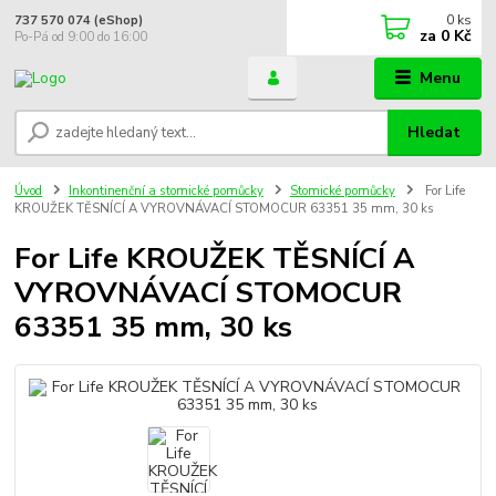
0
ks
737 570 074 (eShop)
za
0 Kč
Po-Pá od 9:00 do 16:00
Menu
Hledat
Úvod
Inkontinenční a stomické pomůcky
Stomické pomůcky
For Life
KROUŽEK TĚSNÍCÍ A VYROVNÁVACÍ STOMOCUR 63351 35 mm, 30 ks
For Life KROUŽEK TĚSNÍCÍ A
VYROVNÁVACÍ STOMOCUR
63351 35 mm, 30 ks