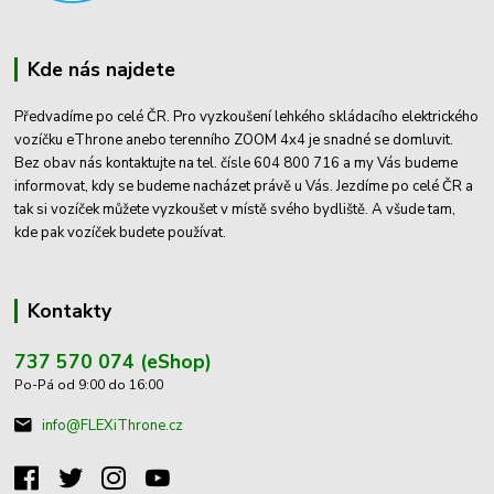
Kde nás najdete
Předvadíme po celé ČR. Pro vyzkoušení lehkého skládacího elektrického
vozíčku eThrone anebo terenního ZOOM 4x4 je snadné se domluvit.
Bez obav nás kontaktujte na tel. čísle 604 800 716 a my Vás budeme
informovat, kdy se budeme nacházet právě u Vás. Jezdíme po celé ČR a
tak si vozíček můžete vyzkoušet v místě svého bydliště. A všude tam,
kde pak vozíček budete používat.
Kontakty
737 570 074 (eShop)
Po-Pá od 9:00 do 16:00
info@FLEXiThrone.cz