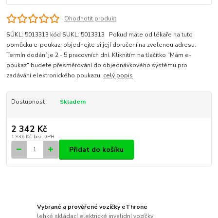
Ohodnotit produkt
SÚKL: 5013313 kód SUKL: 5013313 Pokud máte od lékaře na tuto
pomůcku e-poukaz, objednejte si její doručení na zvolenou adresu.
Termín dodání je 2 - 5 pracovních dní. Kliknitím na tlačítko "Mám e-
poukaz" budete přesměrování do objednávkového systému pro
zadávání elektronického poukazu.
celý popis
Dostupnost
Skladem
2 342 Kč
1 936 Kč
bez DPH
Přidat do košíku
Vybrané a prověřené vozíčky eThrone
lehké skládací elektrické invalidní vozíčky