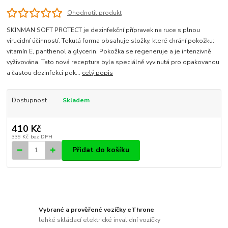
Ohodnotit produkt
SKINMAN SOFT PROTECT je dezinfekční přípravek na ruce s plnou
virucidní účinností. Tekutá forma obsahuje složky, které chrání pokožku:
vitamín E, panthenol a glycerin. Pokožka se regeneruje a je intenzivně
vyživována. Tato nová receptura byla speciálně vyvinutá pro opakovanou
a častou dezinfekci pok...
celý popis
Dostupnost
Skladem
410 Kč
339 Kč
bez DPH
Přidat do košíku
Vybrané a prověřené vozíčky eThrone
lehké skládací elektrické invalidní vozíčky