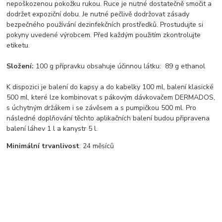
nepoškozenou pokožku rukou. Ruce je nutné dostatečně smočit a
dodržet expoziční dobu. Je nutné pečlivě dodržovat zásady
bezpečného používání dezinfekčních prostředků. Prostudujte si
pokyny uvedené výrobcem. Před každým použitím zkontrolujte
etiketu.
Složení:
100 g přípravku obsahuje účinnou látku: 89 g ethanol
K dispozici je balení do kapsy a do kabelky 100 ml, balení klasické
500 ml, které lze kombinovat s pákovým dávkovačem DERMADOS,
s úchytným držákem i se závěsem a s pumpičkou 500 ml. Pro
následné doplňování těchto aplikačních balení budou připravena
balení láhev 1 l a kanystr 5 l.
Minimální trvanlivost
: 24 měsíců