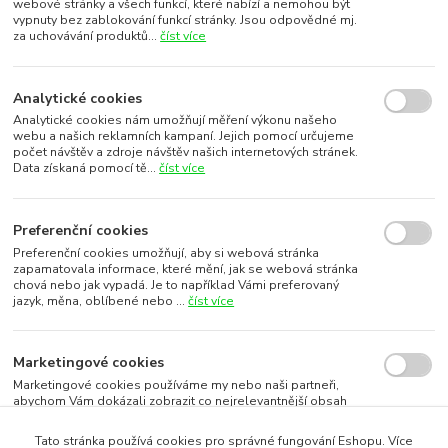
webové stránky a všech funkcí, které nabízí a nemohou být
vypnuty bez zablokování funkcí stránky. Jsou odpovědné mj.
za uchovávání produktů...
číst více
Analytické cookies
Analytické cookies nám umožňují měření výkonu našeho
webu a našich reklamních kampaní. Jejich pomocí určujeme
počet návštěv a zdroje návštěv našich internetových stránek.
Data získaná pomocí tě...
číst více
Preferenční cookies
Preferenční cookies umožňují, aby si webová stránka
zapamatovala informace, které mění, jak se webová stránka
chová nebo jak vypadá. Je to například Vámi preferovaný
jazyk, měna, oblíbené nebo ...
číst více
Marketingové cookies
Marketingové cookies používáme my nebo naši partneři,
abychom Vám dokázali zobrazit co nejrelevantnější obsah
nebo reklamy jak na našich stránkách, tak na stránkách třetích
subjektů. To je možn...
číst více
Tato stránka používá cookies pro správné fungování Eshopu. Více