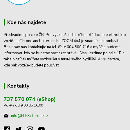
Kde nás najdete
Předvadíme po celé ČR. Pro vyzkoušení lehkého skládacího elektrického
vozíčku eThrone anebo terenního ZOOM 4x4 je snadné se domluvit.
Bez obav nás kontaktujte na tel. čísle 604 800 716 a my Vás budeme
informovat, kdy se budeme nacházet právě u Vás. Jezdíme po celé ČR a
tak si vozíček můžete vyzkoušet v místě svého bydliště. A všude tam,
kde pak vozíček budete používat.
Kontakty
737 570 074 (eShop)
Po-Pá od 9:00 do 16:00
info@FLEXiThrone.cz