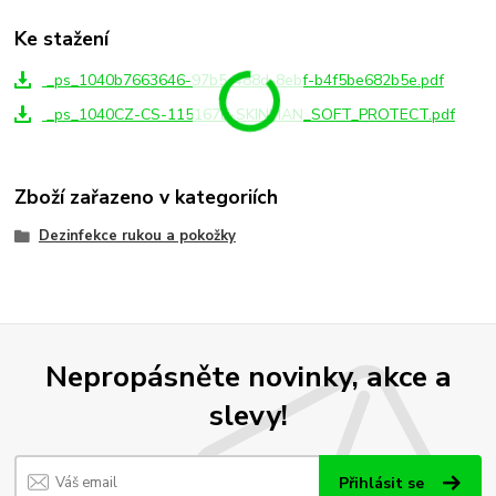
Ke stažení
_ps_1040b7663646-97b5-488d-8ebf-b4f5be682b5e.pdf
_ps_1040CZ-CS-115167E-SKINMAN_SOFT_PROTECT.pdf
Zboží zařazeno v kategoriích
Dezinfekce rukou a pokožky
Nepropásněte novinky, akce a
slevy!
Přihlásit se