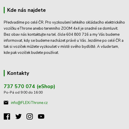
Kde nás najdete
Předvadíme po celé ČR. Pro vyzkoušení lehkého skládacího elektrického
vozíčku eThrone anebo terenního ZOOM 4x4 je snadné se domluvit.
Bez obav nás kontaktujte na tel. čísle 604 800 716 a my Vás budeme
informovat, kdy se budeme nacházet právě u Vás. Jezdíme po celé ČR a
tak si vozíček můžete vyzkoušet v místě svého bydliště. A všude tam,
kde pak vozíček budete používat.
Kontakty
737 570 074 (eShop)
Po-Pá od 9:00 do 16:00
info@FLEXiThrone.cz