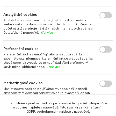
Analytické cookies
Analytické cookies nám umožňují měření výkonu našeho
webu a našich reklamních kampaní. Jejich pomocí určujeme
počet návštěv a zdroje návštěv našich internetových stránek.
Data získaná pomocí tě...
číst více
Preferenční cookies
Preferenční cookies umožňují, aby si webová stránka
zapamatovala informace, které mění, jak se webová stránka
chová nebo jak vypadá. Je to například Vámi preferovaný
jazyk, měna, oblíbené nebo ...
číst více
Marketingové cookies
Marketingové cookies používáme my nebo naši partneři,
abychom Vám dokázali zobrazit co nejrelevantnější obsah
nebo reklamy jak na našich stránkách, tak na stránkách třetích
subjektů. To je možn...
číst více
Tato stránka používá cookies pro správné fungování Eshopu. Více
o cookies najdete v nápovědě. Tato stránka se řídí nařízením
GDPR, podrobnostim najdete v nápovědě.