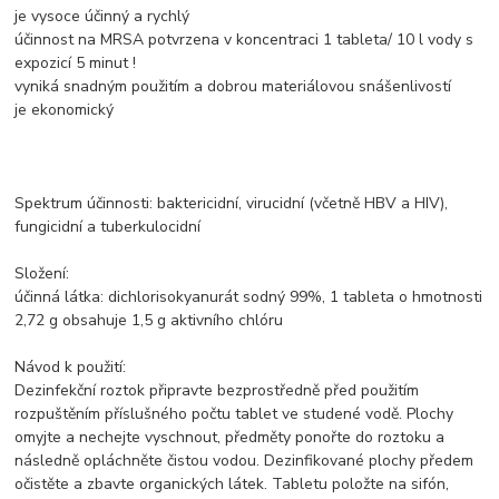
je vysoce účinný a rychlý
účinnost na MRSA potvrzena v koncentraci 1 tableta/ 10 l vody s
expozicí 5 minut !
vyniká snadným použitím a dobrou materiálovou snášenlivostí
je ekonomický
Spektrum účinnosti: baktericidní, virucidní (včetně HBV a HIV),
fungicidní a tuberkulocidní
Složení:
účinná látka: dichlorisokyanurát sodný 99%, 1 tableta o hmotnosti
2,72 g obsahuje 1,5 g aktivního chlóru
Návod k použití:
Dezinfekční roztok připravte bezprostředně před použitím
rozpuštěním příslušného počtu tablet ve studené vodě. Plochy
omyjte a nechejte vyschnout, předměty ponořte do roztoku a
následně opláchněte čistou vodou. Dezinfikované plochy předem
očistěte a zbavte organických látek. Tabletu položte na sifón,