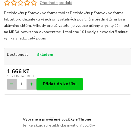
Ohodnotit produkt
Dezinfekční přípravek ve formě tablet Dezinfekční přípravek ve formě
tablet pro dezinfekci všech omyvatelných povrchů a předmětů na bázi
aktivního chlóru. Výhody pro uživatele: je vysoce účinný a rychlý účinnost
na MRSA potvrzena v koncentraci 1 tableta/ 10 l vody s expozicí 5 minut !
vyniká snad...
celý popis
Dostupnost
Skladem
1 666 Kč
1 377 Kč
bez DPH
Přidat do košíku
Vybrané a prověřené vozíčky eThrone
lehké skládací elektrické invalidní vozíčky