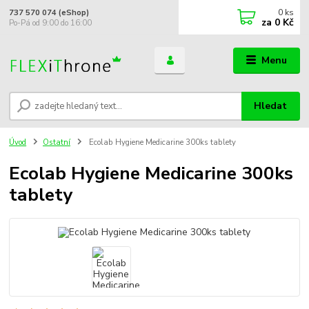
0
ks
737 570 074 (eShop)
za
0 Kč
Po-Pá od 9:00 do 16:00
Menu
Hledat
Úvod
Ostatní
Ecolab Hygiene Medicarine 300ks tablety
Ecolab Hygiene Medicarine 300ks
tablety