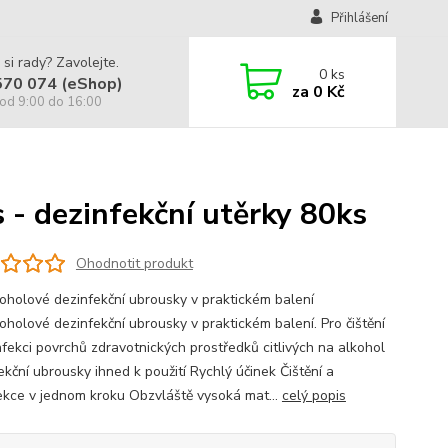
Přihlášení
 si rady? Zavolejte.
0
ks
570 074 (eShop)
za
0 Kč
od 9:00 do 16:00
- dezinfekční utěrky 80ks
Ohodnotit produkt
oholové dezinfekční ubrousky v praktickém balení
oholové dezinfekční ubrousky v praktickém balení. Pro čištění
nfekci povrchů zdravotnických prostředků citlivých na alkohol
ekční ubrousky ihned k použití Rychlý účinek Čištění a
ekce v jednom kroku Obzvláště vysoká mat...
celý popis