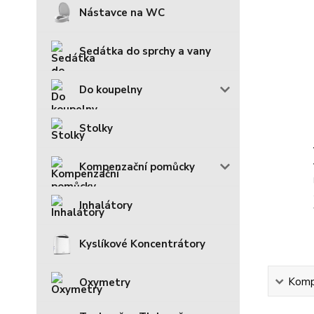
Nástavce na WC
Sedátka do sprchy a vany
Do koupelny
Stolky
Kompenzační pomůcky
Inhalátory
Kyslíkové Koncentrátory
Kompl
Oxymetry