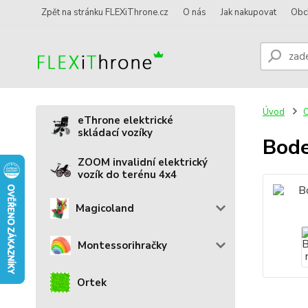
Zpět na stránku FLEXiThrone.cz
O nás
Jak nakupovat
Obc
Úvod
O
eThrone elektrické
skládací vozíky
Bode
ZOOM invalidní elektrický
vozík do terénu 4x4
Magicoland
Montessorihračky
Ortek