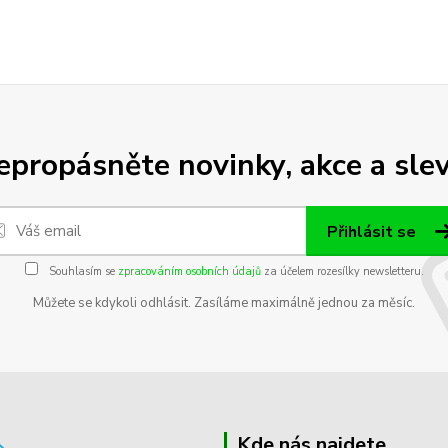
epropásněte novinky, akce a slev
Přihlásit se
Souhlasím se
zpracováním osobních údajů
za účelem rozesílky newsletteru.
Můžete se kdykoli odhlásit. Zasíláme maximálně jednou za měsíc.
Kde nás najdete