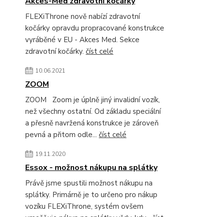
Akces-Med zdravotní kočárky
FLEXiThrone nově nabízí zdravotní
kočárky opravdu propracované konstrukce
vyráběné v EU - Akces Med. Sekce
zdravotní kočárky.
číst celé
10.06.2021
ZOOM
ZOOM Zoom je úplně jiný invalidní vozík,
než všechny ostatní. Od základu speciální
a přesně navržená konstrukce je zároveň
pevná a přitom odle...
číst celé
19.11.2020
Essox - možnost nákupu na splátky
Právě jsme spustili možnost nákupu na
splátky. Primárně je to určeno pro nákup
vozíku FLEXiThrone, systém ovšem