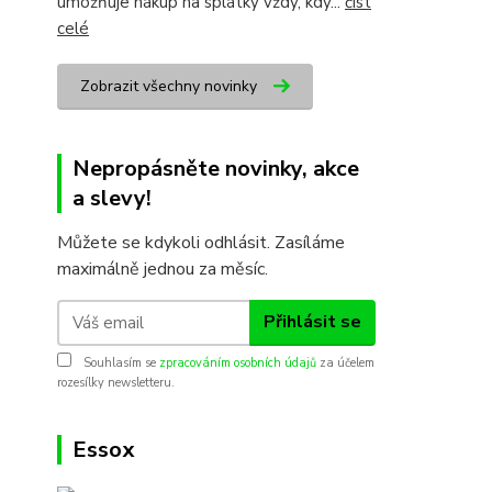
umožňuje nákup na splátky vždy, kdy...
číst
celé
Zobrazit všechny novinky
Nepropásněte novinky, akce
a slevy!
Můžete se kdykoli odhlásit. Zasíláme
maximálně jednou za měsíc.
Přihlásit se
Souhlasím se
zpracováním osobních údajů
za účelem
rozesílky newsletteru.
Essox