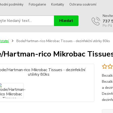
hodní podmínky
Fotogalerie
Kontakty
Ochrana soukromí
Nevíte
Hledat
737 
Po-Pá 
statní
Bode/Hartman-rico Mikrobac Tissues - dezinfekční utěrky 80ks
/Hartman-rico Mikrobac Tissues 
Bezalk
Bezalk
a dezi
Dezinf
dezinf