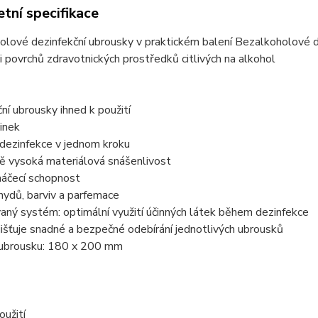
tní specifikace
lové dezinfekční ubrousky v praktickém balení Bezalkoholové dez
i povrchů zdravotnických prostředků citlivých na alkohol
ní ubrousky ihned k použití
inek
 dezinfekce v jednom kroku
ě vysoká materiálová snášenlivost
áčecí schopnost
ydů, barviv a parfemace
ný systém: optimální využití účinných látek během dezinfekce
jišťuje snadné a bezpečné odebírání jednotlivých ubrousků
 ubrousku: 180 x 200 mm
oužití