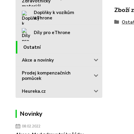
Zboží 
Doplňky k vozíkům
eThrone
Osta
Díly pro eThrone
Ostatní
Akce a novinky
Prodej kompenzačních
pomůcek
Heureka.cz
Novinky
08.02.2022