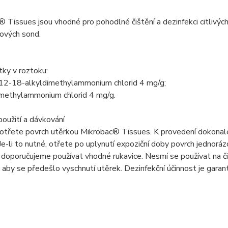
 Tissues jsou vhodné pro pohodlné čištění a dezinfekci citlivýc
ových sond.
tky v roztoku:
12-18-alkyldimethylammonium chlorid 4 mg/g;
imethylammonium chlorid 4 mg/g.
oužití a dávkování
otřete povrch utěrkou Mikrobac® Tissues. K provedení dokonalé
Je-li to nutné, otřete po uplynutí expoziční doby povrch jednoráz
 doporučujeme používat vhodné rukavice. Nesmí se používat na či
 aby se předešlo vyschnutí utěrek. Dezinfekční účinnost je gara