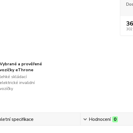
Dos
36
302
Vybrané a prověřené
vozíčky eThrone
lehké skládací
elektrické invalidní
vozíčky
etní specifikace
Hodnocení
0