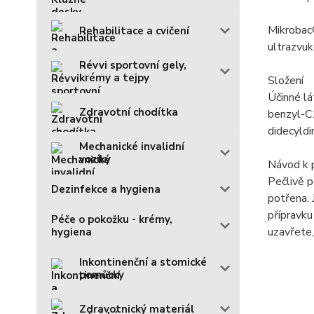
Mikrobac®
Rehabilitace a cvičení
ultrazvuk
Révvi sportovní gely,
krémy a tejpy
Složení
Účinné lá
Zdravotní chodítka
benzyl-C
didecyld
Mechanické invalidní
vozíky
Návod k p
Pečlivě p
Dezinfekce a hygiena
potřena. 
přípravku
Péče o pokožku - krémy,
uzavřete,
hygiena
Inkontinenční a stomické
pomůcky
Zdravotnický materiál