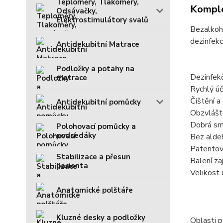
Teploměry, Tlakoměry,
Komple
Odsávačky,
Elektrostimulátory svalů
Bezalkoho
dezinfekc
Antidekubitní Matrace
Podložky a potahy na
Dezinfekč
matrace
Rychlý úč
Čištění a
Antidekubitní pomůcky
Obzvlášt
Dobrá sm
Polohovací pomůcky a
podsedáky
Bez aldeh
Patentova
Stabilizace a přesun
Balení za
pacienta
Velikost
Anatomické polštáře
Kluzné desky a podložky
Oblasti p