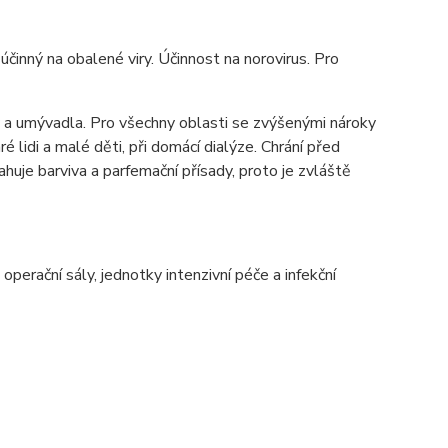
inný na obalené viry. Účinnost na norovirus. Pro
y a umývadla. Pro všechny oblasti se zvýšenými nároky
é lidi a malé děti, při domácí dialýze. Chrání před
huje barviva a parfemační přísady, proto je zvláště
operační sály, jednotky intenzivní péče a infekční