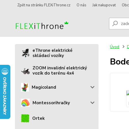
Zpět na stránku FLEXiThrone.cz
O nás
Jak nakupovat
Obc
Úvod
D
eThrone elektrické
skládací vozíky
Bode
ZOOM invalidní elektrický
vozík do terénu 4x4
Magicoland
Montessorihračky
Ortek