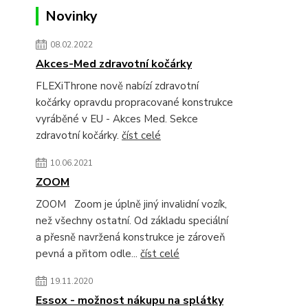
Novinky
08.02.2022
Akces-Med zdravotní kočárky
FLEXiThrone nově nabízí zdravotní
kočárky opravdu propracované konstrukce
vyráběné v EU - Akces Med. Sekce
zdravotní kočárky.
číst celé
10.06.2021
ZOOM
ZOOM Zoom je úplně jiný invalidní vozík,
než všechny ostatní. Od základu speciální
a přesně navržená konstrukce je zároveň
pevná a přitom odle...
číst celé
19.11.2020
Essox - možnost nákupu na splátky