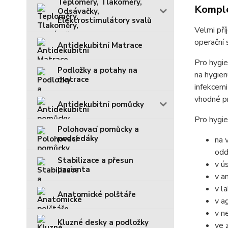
Teploměry, Tlakoměry,
Komple
Odsávačky,
Elektrostimulátory svalů
Velmi pří
operační 
Antidekubitní Matrace
Pro hygie
Podložky a potahy na
na hygien
matrace
infekcemi
vhodné pr
Antidekubitní pomůcky
Pro hygie
Polohovací pomůcky a
podsedáky
na 
odd
Stabilizace a přesun
v ú
pacienta
v a
v l
Anatomické polštáře
v a
v n
Kluzné desky a podložky
ve 