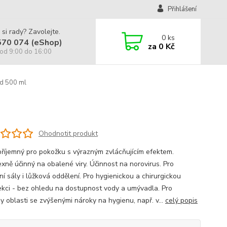
Přihlášení
 si rady? Zavolejte.
0
ks
570 074 (eShop)
za
0 Kč
od 9:00 do 16:00
ed 500 ml
Ohodnotit produkt
příjemný pro pokožku s výrazným zvlácňujícím efektem.
xně účinný na obalené viry. Účinnost na norovirus. Pro
í sály i lůžková oddělení. Pro hygienickou a chirurgickou
ekci - bez ohledu na dostupnost vody a umývadla. Pro
y oblasti se zvýšenými nároky na hygienu, např. v...
celý popis