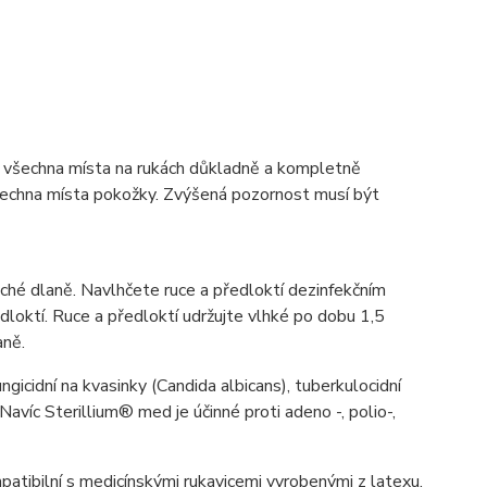
a všechna místa na rukách důkladně a kompletně
všechna místa pokožky. Zvýšená pozornost musí být
ché dlaně. Navlhčete ruce a předloktí dezinfekčním
dloktí. Ruce a předloktí udržujte vlhké po dobu 1,5
aně.
ngicidní na kvasinky (Candida albicans), tuberkulocidní
Navíc Sterillium® med je účinné proti adeno -, polio-,
bilní s medicínskými rukavicemi vyrobenými z latexu,