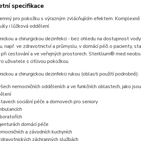
tní specifikace
jemný pro pokožku s výrazným zvlácňujícím efektem. Komplexně úč
sály i lůžková oddělení.
nickou a chirurgickou dezinfekci - bez ohledu na dostupnost vod
u, např. ve zdravotnictví a průmyslu, v domácí péči o pacienty, star
 při cestování a ve veřejných prostorech. Sterillium® med neobsa
o uživatele s citlivou pokožkou.
nickou a chirurgickou dezinfekci rukou (oblasti použití podrobně):
všech nemocničních odděleních a ve funkčních oblastech, jako jsou 
ělení
stavech sociální péče a domovech pro seniory
mbulancích
aboratořích
genturách domácí péče
emocničních a závodních kuchyních
zdravotnických záchranných službách