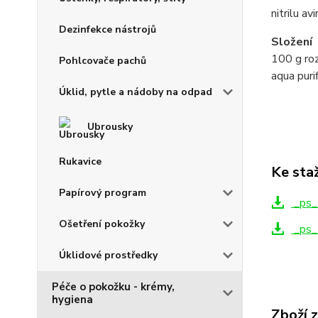
nitrilu avi
Dezinfekce nástrojů
Složení
100 g roz
Pohlcovače pachů
aqua purif
Úklid, pytle a nádoby na odpad
Ubrousky
Rukavice
Ke sta
Papírový program
_ps_
Ošetření pokožky
_ps_
Úklidové prostředky
Péče o pokožku - krémy,
hygiena
Zboží 