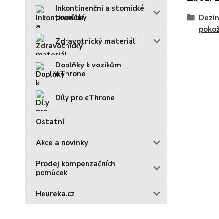
Inkontinenční a stomické
pomůcky
Dezin
poko
Zdravotnický materiál
Doplňky k vozíkům
eThrone
Díly pro eThrone
Ostatní
Akce a novinky
Prodej kompenzačních
pomůcek
Heureka.cz