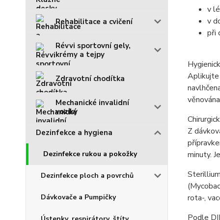
v l
v d
Rehabilitace a cvičení
při
Révvi sportovní gely,
krémy a tejpy
Hygienick
Aplikujte
Zdravotní chodítka
navlhčena
věnována
Mechanické invalidní
vozíky
Chirurgic
Z dávkova
Dezinfekce a hygiena
přípravke
Dezinfekce rukou a pokožky
minuty. J
Sterilliu
Dezinfekce ploch a povrchů
(Mycobact
Dávkovače a Pumpičky
rota-, vac
Podle DI
Ústenky, respirátory, štíty