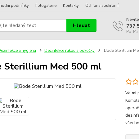
hodní podmínky
Fotogalerie
Kontakty
Ochrana soukromí
Nevíte
Hledat
737 
Po-Pá 
ezinfekce a hygiena
Dezinfekce rukou a pokožky
Bode Sterillium M
 Sterillium Med 500 ml
Velmi 
Komple
operačn
dezinf
všechn