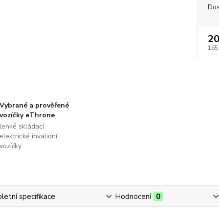
Dos
20
165
Vybrané a prověřené
vozíčky eThrone
lehké skládací
elektrické invalidní
vozíčky
etní specifikace
Hodnocení
0