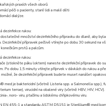
ékařských praxích všech oborů
omácí péči o pacienty, staré lidi a malé děti
 domácí dialýze.
á dezinfekce rukou:
 dostatečné množství dezinfekčního přípravku do dlaně, aby byl
. Dezinfekční přípravek pečlivě vtírejte po dobu 30 sekund na 
 konečkům prstů a palcům.
ká dezinfekce rukou:
če (stiskněte páku loktem) naneste dezinfekční přípravek do su
m. Po dobu 1,5 minuty vtírejte příprvek v dávkách do rukou a pře
e možné, že dezinfekční přípravek budete muset nanášet opakov
m® med je baktericidní (včetně Listeria spp. a Salmonella spp.), fu
erium terrae), virucidní na obalené viry (včetně HBV, HIV, HCV). 
cinia-, noro- viru, ptačímu a lidskému chřipkovému viru.
N EN 455-1 a standardu ASTM D5151 je Sterillium® med kompati