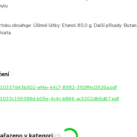
nylu.
toku obsahuje: Účinné látky: Etanol 85,0 g. Další přísady: Buta
icata.
žení
10337d43b502-ef4e-44c7-8982-350ff4c0926a.pdf
1033c159388d-b05e-4c4c-b866-ac3202d66d67.pdf
zařazeno v kategoriích