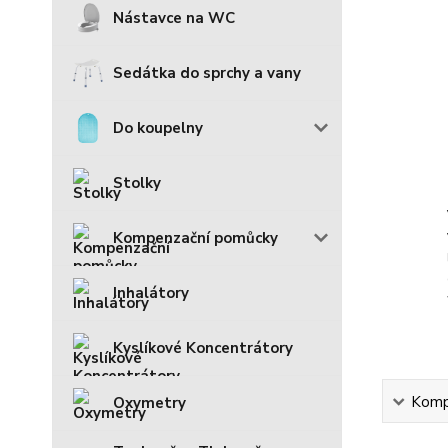
Nástavce na WC
Sedátka do sprchy a vany
Do koupelny
Stolky
Kompenzační pomůcky
Inhalátory
Kyslíkové Koncentrátory
Kompl
Oxymetry